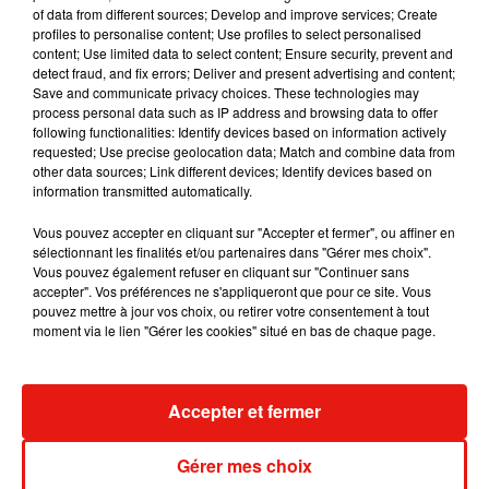
dans cette coalition semble toutefois difficile.
of data from different sources; Develop and improve services; Create
profiles to personalise content; Use profiles to select personalised
content; Use limited data to select content; Ensure security, prevent and
detect fraud, and fix errors; Deliver and present advertising and content;
En cas d’échec à former une majorité à l'Assemblée
Save and communicate privacy choices. These technologies may
process personal data such as IP address and browsing data to offer
nationale, Emmanuel Macron peut aussi envisager la
following functionalities: Identify devices based on information actively
nomination d’un gouvernement technique, composé de
requested; Use precise geolocation data; Match and combine data from
other data sources; Link different devices; Identify devices based on
personnalités peu politiques, au profil d’experts issus de la
information transmitted automatically.
société civile ou de hauts-fonctionnaires, qui se chargerait
Vous pouvez accepter en cliquant sur "Accepter et fermer", ou affiner en
de régler les affaires courantes en attendant une sortie de
sélectionnant les finalités et/ou partenaires dans "Gérer mes choix".
crise politique.
Vous pouvez également refuser en cliquant sur "Continuer sans
accepter". Vos préférences ne s'appliqueront que pour ce site. Vous
pouvez mettre à jour vos choix, ou retirer votre consentement à tout
moment via le lien "Gérer les cookies" situé en bas de chaque page.
Accepter et fermer
Musique
Gérer mes choix