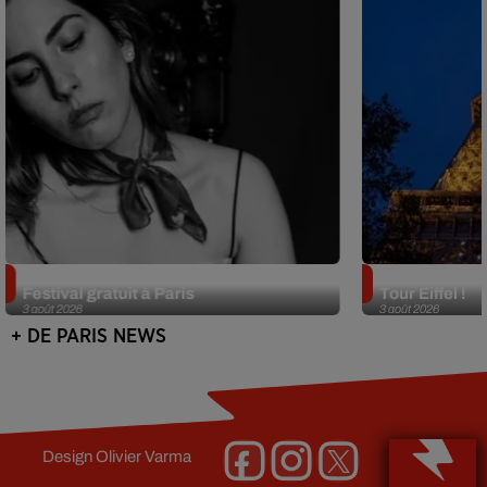
Netflix lance un immense Book
Des DJ sets au
Festival gratuit à Paris
Tour Eiffel !
3 août 2026
3 août 2026
+ DE PARIS NEWS
Design
Olivier Varma