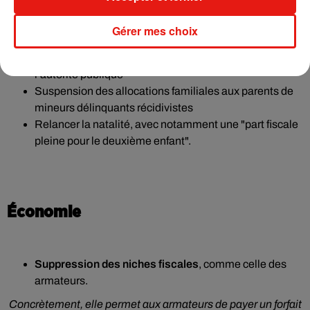
Inciter les médecins à la retraite à reprendre du
service
en les exonérant d’impôt sur le revenu
Gérer mes choix
Rétablissement de peines planchers
en matière de
stupéfiants et atteintes aux personnes dépositaires de
l’autorité publique
Suspension des allocations familiales aux parents de
mineurs délinquants récidivistes
Relancer la natalité, avec notamment une "part fiscale
pleine pour le deuxième enfant".
Économie
Suppression des niches fiscales
, comme celle des
armateurs.
Concrètement, elle permet aux armateurs de payer un forfait