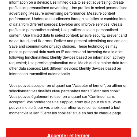
information on a device; Use limited data to select advertising; Create
l'État aux Binationaux.
profiles for personalised advertising; Use profiles to select personalised
advertising; Measure advertising performance; Measure content
Sur cette mesure, le RN donne en exemple, un poste de
performance; Understand audiences through statistics or combinations
directeur de centrale nucléaire qui serait interdit aux franco-
of data from different sources; Develop and improve services; Create
profiles to personalise content; Use profiles to select personalised
russes. Une mesure jugée peu claire par les opposants, qui
content; Use limited data to select content; Ensure security, prevent and
précisent par ailleurs que les profils sont déjà étudiés
detect fraud, and fix errors; Deliver and present advertising and content;
lorsqu'il s'agit de recruter à des postes de sécurité. Le RN a
Save and communicate privacy choices. These technologies may
process personal data such as IP address and browsing data to offer
annoncé qu'il fera "une liste de 50 emplois stratégiques
following functionalities: Identify devices based on information actively
interdits aux Binationaux, s'il arrive au pouvoir".
requested; Use precise geolocation data; Match and combine data from
other data sources; Link different devices; Identify devices based on
information transmitted automatically.
Société
Vous pouvez accepter en cliquant sur "Accepter et fermer", ou affiner en
sélectionnant les finalités et/ou partenaires dans "Gérer mes choix".
Vous pouvez également refuser en cliquant sur "Continuer sans
accepter". Vos préférences ne s'appliqueront que pour ce site. Vous
Création
d’États généraux de la simplification
pouvez mettre à jour vos choix, ou retirer votre consentement à tout
administrative
pour les entreprises
moment via le lien "Gérer les cookies" situé en bas de chaque page.
Conférence sociale sur le thème des salaires avec les
partenaires sociaux.
Privatisation de l’audiovisuel public
Accepter et fermer