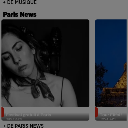
+ DE MUSIQUE
Paris News
Netflix lance un immense Book
Des DJ sets au
Festival gratuit à Paris
Tour Eiffel !
3 août 2026
3 août 2026
+ DE PARIS NEWS