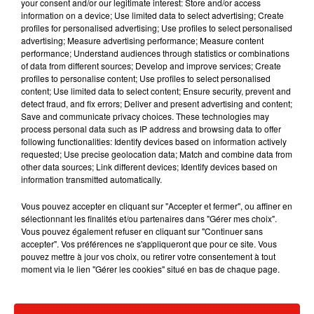
your consent and/or our legitimate interest: Store and/or access
information on a device; Use limited data to select advertising; Create
profiles for personalised advertising; Use profiles to select personalised
advertising; Measure advertising performance; Measure content
performance; Understand audiences through statistics or combinations
Musique
of data from different sources; Develop and improve services; Create
profiles to personalise content; Use profiles to select personalised
content; Use limited data to select content; Ensure security, prevent and
detect fraud, and fix errors; Deliver and present advertising and content;
RÜFÜS DU SOL annonce un nouvel
Save and communicate privacy choices. These technologies may
album après sa tournée mondiale
process personal data such as IP address and browsing data to offer
7 août 2026
following functionalities: Identify devices based on information actively
requested; Use precise geolocation data; Match and combine data from
other data sources; Link different devices; Identify devices based on
information transmitted automatically.
Vous pouvez accepter en cliquant sur "Accepter et fermer", ou affiner en
Angèle et Amélie Lens dévoilent leur
sélectionnant les finalités et/ou partenaires dans "Gérer mes choix".
collaboration tant attendue
Vous pouvez également refuser en cliquant sur "Continuer sans
7 août 2026
accepter". Vos préférences ne s'appliqueront que pour ce site. Vous
pouvez mettre à jour vos choix, ou retirer votre consentement à tout
moment via le lien "Gérer les cookies" situé en bas de chaque page.
Il y a 10 ans, DJ Snake changeait de