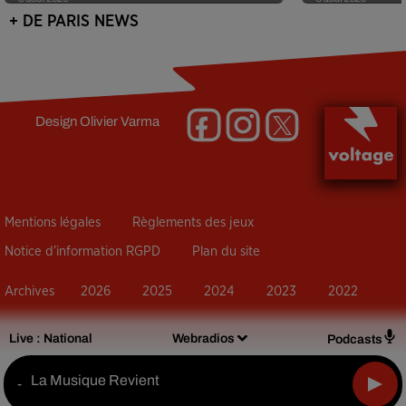
+ DE PARIS NEWS
Design
Olivier Varma
Mentions légales
Règlements des jeux
Notice d’information RGPD
Plan du site
Archives
2026
2025
2024
2023
2022
Live :
National
Webradios
Podcasts
La Musique Revient
-