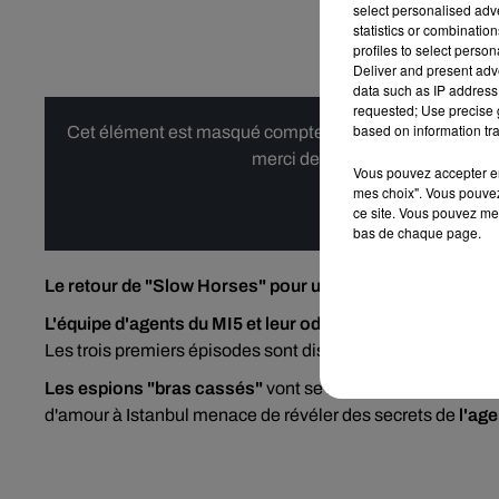
select personalised ad
statistics or combinatio
profiles to select person
Deliver and present adv
data such as IP address 
requested; Use precise g
based on information tra
Cet élément est masqué compte-tenu du refus du dépôt d
merci de nous donner votre acco
Vous pouvez accepter en 
mes choix". Vous pouvez
Affi
ce site. Vous pouvez met
bas de chaque page.
Le retour de "Slow Horses" pour une troisième saison :
L'équipe d'agents du MI5 et leur odieux patron Jackson
Les trois premiers épisodes sont disponibles sur
Apple TV
Les espions "bras cassés"
vont se retrouver au coeur d'u
d'amour à Istanbul menace de révéler des secrets de
l'age