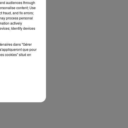
tand audiences through
personalise content; Use
 fraud, and fix errors;
 may process personal
mation actively
vices; Identify devices
rtenaires dans "Gérer
s'appliqueront que pour
les cookies" situé en