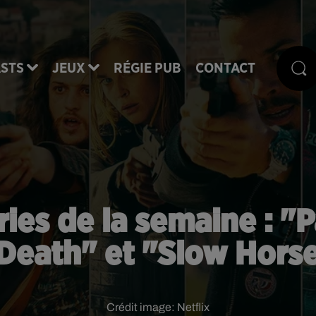
STS
JEUX
RÉGIE PUB
CONTACT
ies de la semaine : "P
Death" et "Slow Hors
Crédit image:
Netflix