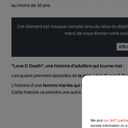
au moins de 16 ans.
Cet élément est masqué compte-tenu du refus du dépôt d
merci de nous donner votre acco
Affi
"Love & Death", une histoire d'adultère qui tourne mal :
Les quatre premiers épisodes de
la mini-série "Love & De
L’histoire d’une
femme mariée qui va entretenir une relati
Cette histoire va prendre une autre tournure lorsque
leurs 
We and
our (447) partn
access information on a 