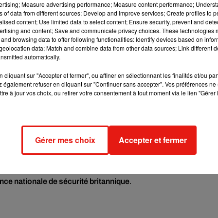
vertising; Measure advertising performance; Measure content performance; Unders
ns of data from different sources; Develop and improve services; Create profiles to 
alised content; Use limited data to select content; Ensure security, prevent and detect
ertising and content; Save and communicate privacy choices. These technologies
and browsing data to offer following functionalities: Identify devices based on infor
eolocation data; Match and combine data from other data sources; Link different de
nsmitted automatically.
e cookies que vous avez exprimé. Si vous souhaitez l'afficher,
rd en cliquant sur le bouton ci-dessous.
cliquant sur "Accepter et fermer", ou affiner en sélectionnant les finalités et/ou pa
 également refuser en cliquant sur "Continuer sans accepter". Vos préférences ne 
cher l'élément
tre à jour vos choix, ou retirer votre consentement à tout moment via le lien "Gérer 
Gérer mes choix
Accepter et fermer
 Lamb
sont de retour dans la troisième saison de "Slow Horses".
 +.
ne conspiration mettant en danger le MI5 après qu'une histoire
nce nationale de sécurité britannique
.