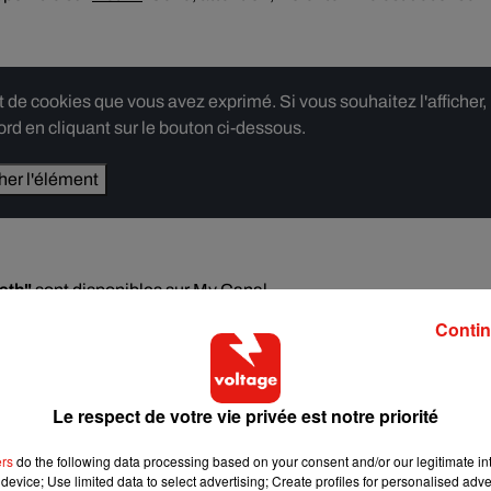
e cookies que vous avez exprimé. Si vous souhaitez l'afficher,
rd en cliquant sur le bouton ci-dessous.
cher l'élément
ath"
sont disponibles sur
My Canal
.
Contin
on avec un homme, lui aussi en couple, pour pimenter sa vie
.
conjoints respectifs vont découvrir leur relation
.
Le respect de votre vie privée est notre priorité
ers
do the following data processing based on your consent and/or our legitimate int
device; Use limited data to select advertising; Create profiles for personalised adver