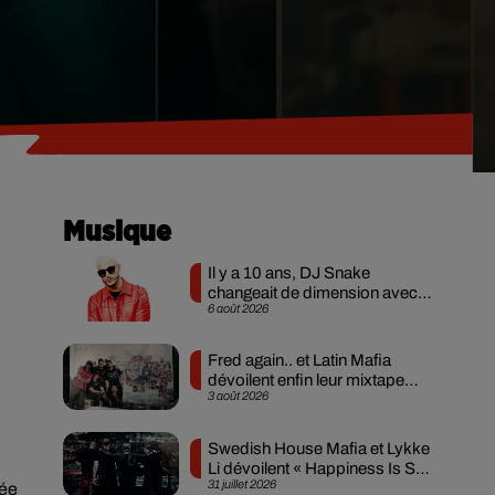
Musique
Il y a 10 ans, DJ Snake
changeait de dimension avec
6 août 2026
son premier...
Fred again.. et Latin Mafia
dévoilent enfin leur mixtape
3 août 2026
créée en...
Swedish House Mafia et Lykke
Li dévoilent « Happiness Is So
31 juillet 2026
Sad »
lée