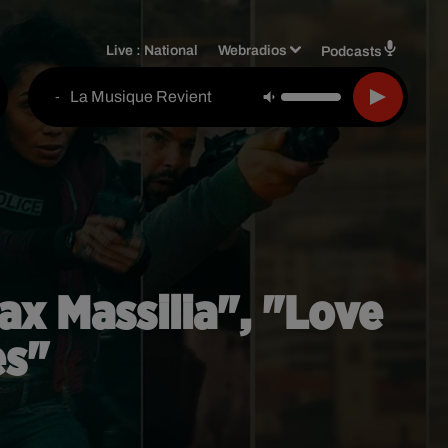
Live :
National
Webradios
Podcasts
La Musique Revient
-
ax Massilia", "Love
es"