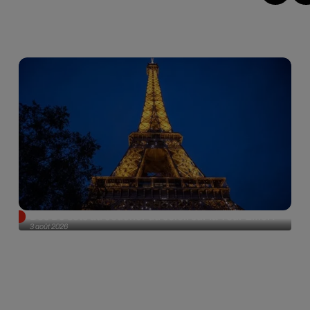
Des DJ sets au coucher du soleil sur la Tour Eiffel !
3 août 2026