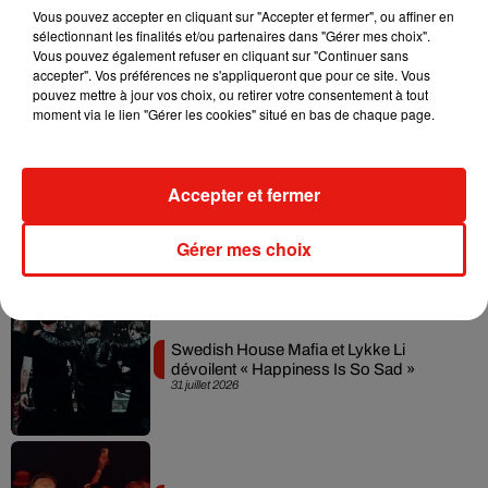
Vous pouvez accepter en cliquant sur "Accepter et fermer", ou affiner en
sélectionnant les finalités et/ou partenaires dans "Gérer mes choix".
Vous pouvez également refuser en cliquant sur "Continuer sans
Il y a 10 ans, DJ Snake changeait de
accepter". Vos préférences ne s'appliqueront que pour ce site. Vous
dimension avec son premier...
pouvez mettre à jour vos choix, ou retirer votre consentement à tout
6 août 2026
moment via le lien "Gérer les cookies" situé en bas de chaque page.
Accepter et fermer
Fred again.. et Latin Mafia dévoilent enfin
leur mixtape créée en...
3 août 2026
Gérer mes choix
Swedish House Mafia et Lykke Li
dévoilent « Happiness Is So Sad »
31 juillet 2026