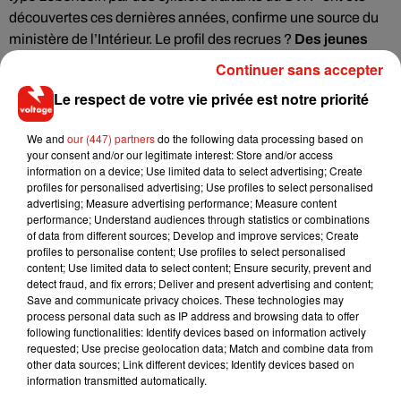
découvertes ces dernières années, confirme une source du
ministère de l’Intérieur. Le profil des recrues ?
Des jeunes
diplômés en sciences politiques ou des jeunes travailleurs
Continuer sans accepter
récemment embauchés à des postes clés
dans des
Le respect de votre vie privée est notre priorité
grandes entreprises.
We and
our (447) partners
do the following data processing based on
"Ce n'est pas du tout idiot.
Utiliser une plateforme populaire
your consent and/or our legitimate interest: Store and/or access
et insoupçonnable, avec des moyens non sophistiqués, est
information on a device; Use limited data to select advertising; Create
profiles for personalised advertising; Use profiles to select personalised
un moyen intéressant pour approcher des sources, d'abord
advertising; Measure advertising performance; Measure content
inconscientes"
, a réagit Vincent Crouzet, ancien
performance; Understand audiences through statistics or combinations
collaborateur de la DGSE, sur
LCI
. Parfois, certaines cibles
of data from different sources; Develop and improve services; Create
profiles to personalise content; Use profiles to select personalised
acceptent même de fournir des documents confidentiels,
content; Use limited data to select content; Ensure security, prevent and
contre une rémunération s'élévant en moyenne autour de
detect fraud, and fix errors; Deliver and present advertising and content;
200 à 300 euros.
Save and communicate privacy choices. These technologies may
process personal data such as IP address and browsing data to offer
following functionalities: Identify devices based on information actively
requested; Use precise geolocation data; Match and combine data from
other data sources; Link different devices; Identify devices based on
information transmitted automatically.
Musique