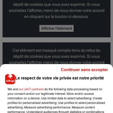
dépôt de cookies que vous avez exprimé. Si vous
souhaitez l'afficher, merci de nous donner votre accord
en cliquant sur le bouton ci-dessous.
Afficher l'élément
Cet élément est masqué compte-tenu du refus du
dépôt de cookies que vous avez exprimé. Si vous
souhaitez l'afficher, merci de nous donner votre accord
en cliquant sur le bouton ci-dessous.
Continuer sans accepter
Le respect de votre vie privée est notre priorité
Afficher l'élément
We and
our (447) partners
do the following data processing based on
your consent and/or our legitimate interest: Store and/or access
information on a device; Use limited data to select advertising; Create
profiles for personalised advertising; Use profiles to select personalised
advertising; Measure advertising performance; Measure content
performance; Understand audiences through statistics or combinations