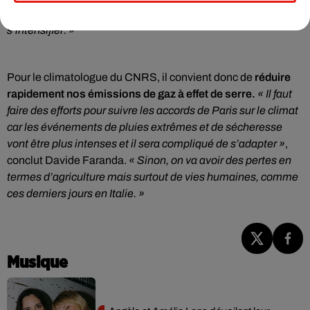
les émissions de gaz à effet de serre, ces phénomènes vont
s’intensifier. »
Pour le climatologue du CNRS, il convient donc de
réduire
rapidement nos émissions de gaz à effet de serre.
« Il faut
faire des efforts pour suivre les accords de Paris sur le climat
car les événements de pluies extrêmes et de sécheresse
vont être plus intenses et il sera compliqué de s’adapter »
,
conclut Davide Faranda.
« Sinon, on va avoir des pertes en
termes d’agriculture mais surtout de vies humaines, comme
ces derniers jours en Italie. »
Musique