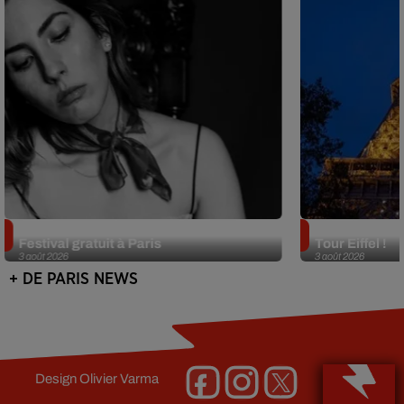
Netflix lance un immense Book
Des DJ sets au
Festival gratuit à Paris
Tour Eiffel !
3 août 2026
3 août 2026
+ DE PARIS NEWS
Design
Olivier Varma