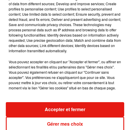
Des phénomènes de plus en plus
of data from different sources; Develop and improve services; Create
fréquents et intenses
profiles to personalise content; Use profiles to select personalised
content; Use limited data to select content; Ensure security, prevent and
detect fraud, and fix errors; Deliver and present advertising and content;
Save and communicate privacy choices. These technologies may
process personal data such as IP address and browsing data to offer
A ce stade de l’année,
le risque de sécheresse estivale
following functionalities: Identify devices based on information actively
(notamment dans le centre et le sud de la France) est donc
requested; Use precise geolocation data; Match and combine data from
encore
plus important qu’en 2022
, année déjà très sèche.
La
other data sources; Link different devices; Identify devices based on
information transmitted automatically.
récurrence de ces épisodes
de sécheresse inquiète
d’ailleurs.
« On va vers une augmentation de ces
Vous pouvez accepter en cliquant sur "Accepter et fermer", ou affiner en
successions d’épisodes secs puis de pluies diluviennes. La
sélectionnant les finalités et/ou partenaires dans "Gérer mes choix".
Vous pouvez également refuser en cliquant sur "Continuer sans
végétation et les nappes ne sont pas faites pour ces
accepter". Vos préférences ne s'appliqueront que pour ce site. Vous
conditions »
, alerte le climatologue, dont les travaux portent
pouvez mettre à jour vos choix, ou retirer votre consentement à tout
sur
la responsabilité de l’humain
quant à ces phénomènes.
moment via le lien "Gérer les cookies" situé en bas de chaque page.
« Nos études démontrent que les émissions de CO2
augmentent la température, qui impacte ensuite la pression
atmosphérique. Les zones de haute pression sont plus
Accepter et fermer
intenses et repoussent les tempêtes hivernales. Cela cause
une accumulation d’énergie qui s’évacue sous forme
Gérer mes choix
d’orages »
, explique Davide Faranda.
« Si on continue avec