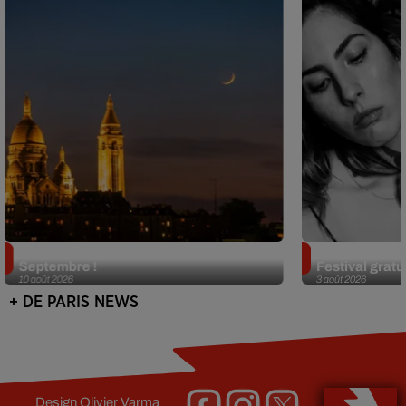
Le Festival de Montmartre revient en
Netflix lance
Septembre !
Festival gratui
10 août 2026
3 août 2026
+ DE PARIS NEWS
Design
Olivier Varma