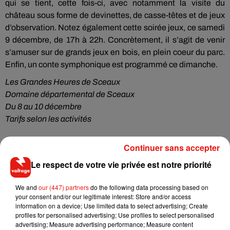
qui se tient, cette fois-ci, avec notamment la visite du
château sous forme de devinettes, de casse-têtes et de jeux
d’observation. Notez également cette soirée jeux, ce samedi
9 décembre, de 17h à 22h. Concrètement, il s’agit de venir
s’amuser sur de grands jeux en bois, en plein coeur du parc.
Enfin, un conte symphonique est programmé ce dimanche.
Les Grandes Heures de Sceaux
Domaine départemental de Sceaux
Du 8 au 10 décembre
Tarifs selon les activités
Continuer sans accepter
Le marché de Notre-Dame est de retour !
Le respect de votre vie privée est notre priorité
Enfin, à l’approche de Noël, on continue de vous présenter
certains marchés de Noël emblématiques de la région. C’est
We and
our (447) partners
do the following data processing based on
your consent and/or our legitimate interest: Store and/or access
le cas de celui de Notre-Dame qui ouvre ce week-end,
information on a device; Use limited data to select advertising; Create
jusqu’au 25 décembre. Le marché est notamment célèbre
profiles for personalised advertising; Use profiles to select personalised
pour mêler artisanat et gastronomie. Sur place, les artisans
advertising; Measure advertising performance; Measure content