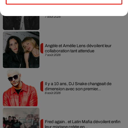
RÜFÜS DU SOL annonce un nouvel
album après sa tournée mondiale
7 août 2026
Angèle et Amélie Lens dévoilent leur
collaboration tant attendue
7 août 2026
Il y a 10 ans, DJ Snake changeait de
dimension avec son premier...
6 août 2026
Fred again.. et Latin Mafia dévoilent enfin
leur mixtape créée en...