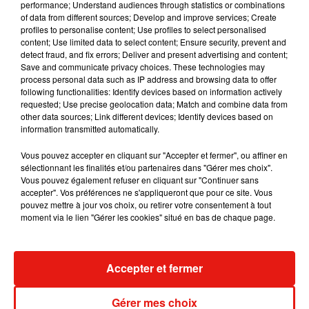
performance; Understand audiences through statistics or combinations
proposent des créations, fabriquées main, à des prix souvent
of data from different sources; Develop and improve services; Create
plus intéressants que sur d’autres marchés. On y retrouve
profiles to personalise content; Use profiles to select personalised
également toute une sélection de fromages, de charcuteries
content; Use limited data to select content; Ensure security, prevent and
detect fraud, and fix errors; Deliver and present advertising and content;
ou encore de boissons en tout genre. Le marché de Notre-
Save and communicate privacy choices. These technologies may
Dame a même été désigné « Marché de Noël le plus
process personal data such as IP address and browsing data to offer
charmant de Paris »… tout est donc réuni pour y aller ce
following functionalities: Identify devices based on information actively
requested; Use precise geolocation data; Match and combine data from
week-end !
other data sources; Link different devices; Identify devices based on
information transmitted automatically.
Marché de Noël de Notre-Dame
Du 8 au 25 décembre
Vous pouvez accepter en cliquant sur "Accepter et fermer", ou affiner en
Square Viviani (Paris V)
sélectionnant les finalités et/ou partenaires dans "Gérer mes choix".
Vous pouvez également refuser en cliquant sur "Continuer sans
accepter". Vos préférences ne s'appliqueront que pour ce site. Vous
pouvez mettre à jour vos choix, ou retirer votre consentement à tout
Voltage vous souhaite un agréable week-end !
moment via le lien "Gérer les cookies" situé en bas de chaque page.
Accepter et fermer
Musique
Gérer mes choix