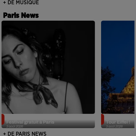
+ DE MUSIQUE
Paris News
Netflix lance un immense Book
Des DJ sets au
Festival gratuit à Paris
Tour Eiffel !
3 août 2026
3 août 2026
+ DE PARIS NEWS