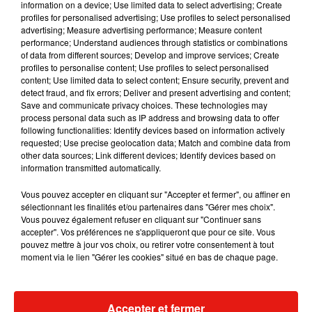
information on a device; Use limited data to select advertising; Create
profiles for personalised advertising; Use profiles to select personalised
advertising; Measure advertising performance; Measure content
Musique
performance; Understand audiences through statistics or combinations
of data from different sources; Develop and improve services; Create
profiles to personalise content; Use profiles to select personalised
content; Use limited data to select content; Ensure security, prevent and
detect fraud, and fix errors; Deliver and present advertising and content;
Fred again.. et Latin Mafia dévoilent enfin
Save and communicate privacy choices. These technologies may
leur mixtape créée en...
process personal data such as IP address and browsing data to offer
3 août 2026
following functionalities: Identify devices based on information actively
requested; Use precise geolocation data; Match and combine data from
other data sources; Link different devices; Identify devices based on
information transmitted automatically.
Swedish House Mafia et Lykke Li
Vous pouvez accepter en cliquant sur "Accepter et fermer", ou affiner en
dévoilent « Happiness Is So Sad »
sélectionnant les finalités et/ou partenaires dans "Gérer mes choix".
31 juillet 2026
Vous pouvez également refuser en cliquant sur "Continuer sans
accepter". Vos préférences ne s'appliqueront que pour ce site. Vous
pouvez mettre à jour vos choix, ou retirer votre consentement à tout
moment via le lien "Gérer les cookies" situé en bas de chaque page.
David Guetta et Carl Cox signent un B2B
historique à Ibiza
31 juillet 2026
Accepter et fermer