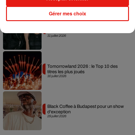
Gérer mes choix
Angèle officialise la sortie de "Run" avec
Amelie Lens
31 juillet 2026
Tomorrowland 2026 : le Top 10 des
titres les plus joués
30 juillet 2026
Black Coffee à Budapest pour un show
d'exception
29 juillet 2026