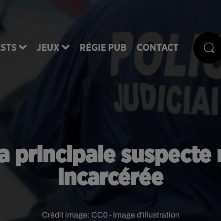
STS
JEUX
RÉGIE PUB
CONTACT
la principale suspect
incarcérée
Crédit image:
CC0 - Image d'illustration