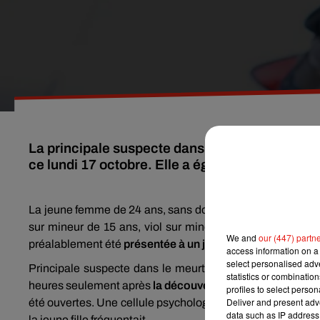
La principale suspecte dans le meurtre de Lol
ce lundi 17 octobre. Elle a également été placé
La jeune femme de 24 ans, sans domicile fixe, a été
mise
sur mineur de 15 ans, viol sur mineur de 15 ans avec acte
We and
our (447) partn
préalablement été
présentée à un juge d’instruction
en vu
access information on a 
select personalised ad
Principale suspecte dans le meurtre de Lola, cette jeun
statistics or combinatio
heures seulement après
la découverte du corps de la co
profiles to select person
Deliver and present adv
été ouvertes. Une cellule psychologique a également été
data such as IP address 
la jeune fille fréquentait.