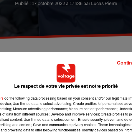
Publié : 17 octobre 2022 à 17h36 par Lucas Pierre
a, une collégienne de 12 ans, a été mise en examen
Contin
e en détention provisoire.
Le respect de votre vie privée est notre priorité
 en examen
ce lundi 17 octobre pour « meurtre en lien avec un v
s de torture et de barbarie » et « recel de cadavre ». Elle av
ers
do the following data processing based on your consent and/or our legitimate int
e de sa mise en examen.
device; Use limited data to select advertising; Create profiles for personalised adver
vertising; Measure advertising performance; Measure content performance; Unders
e femme de 24 ans a été interpellée samedi matin, soit quelq
ns of data from different sources; Develop and improve services; Create profiles to 
llégienne
à Paris. Une information judiciaire et une enquête avai
alised content; Use limited data to select content; Ensure security, prevent and detect
ertising and content; Save and communicate privacy choices. These technologies
 déployée au collège George Brassens, établissement scolaire 
and browsing data to offer following functionalities: Identify devices based on infor