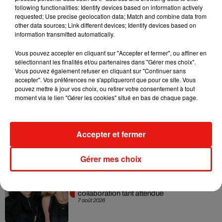
Accès
: Avenue Château de Paris, 94300 Vincennes
following functionalities: Identify devices based on information actively
requested; Use precise geolocation data; Match and combine data from
Entrée
: Gratuite, sur réservation (complet)
other data sources; Link different devices; Identify devices based on
information transmitted automatically.
Vous pouvez accepter en cliquant sur "Accepter et fermer", ou affiner en
sélectionnant les finalités et/ou partenaires dans "Gérer mes choix".
Vous pouvez également refuser en cliquant sur "Continuer sans
accepter". Vos préférences ne s'appliqueront que pour ce site. Vous
Musique
pouvez mettre à jour vos choix, ou retirer votre consentement à tout
moment via le lien "Gérer les cookies" situé en bas de chaque page.
RÜFÜS DU SOL annonce un nouvel
album après sa tournée mondiale
Accepter et fermer
7 août 2026
Gérer mes choix
Angèle et Amélie Lens dévoilent leur
collaboration tant attendue
7 août 2026