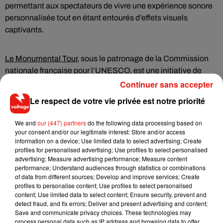
permettant aux spectateurs de vivre une expérience sonore
personnalisée tout en étant entourés d’effets visuels
captivants.
Le Monumental Tour
, sous le patronage de la Commission
nationale française pour l’UNESCO, est une initiative de
Michael Canitrot visant à faire dialoguer le patrimoine
Continuer sans accepter
historique avec l’art numérique. Ce projet attire de nouveaux
Le respect de votre vie privée est notre priorité
publics vers des lieux chargés d’histoire, tout en sensibilisant
à l’importance de la préservation du patrimoine. Les
We and
our (447) partners
do the following data processing based on
performances précédentes de Canitrot, comme le show
your consent and/or our legitimate interest: Store and/or access
information on a device; Use limited data to select advertising; Create
Monumental Eiffel, ont rencontré un immense succès,
profiles for personalised advertising; Use profiles to select personalised
visionnées par des millions de personnes.
advertising; Measure advertising performance; Measure content
performance; Understand audiences through statistics or combinations
Infos pratiques
of data from different sources; Develop and improve services; Create
profiles to personalise content; Use profiles to select personalised
Date
: Dimanche 28 juillet 2024
content; Use limited data to select content; Ensure security, prevent and
detect fraud, and fix errors; Deliver and present advertising and content;
Lieu
: Sainte-Chapelle du Château de Vincennes
Save and communicate privacy choices. These technologies may
Horaires
: Premier showcase à 21h, second à 22h15
process personal data such as IP address and browsing data to offer