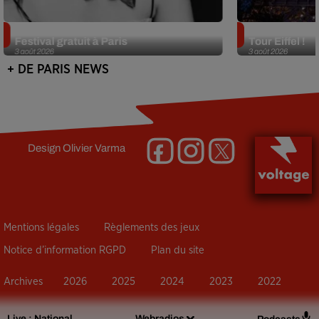
Netflix lance un immense Book
Des DJ sets au
Festival gratuit à Paris
Tour Eiffel !
3 août 2026
3 août 2026
+ DE PARIS NEWS
Design
Olivier Varma
Mentions légales
Règlements des jeux
Notice d’information RGPD
Plan du site
Archives
2026
2025
2024
2023
2022
Live :
National
Webradios