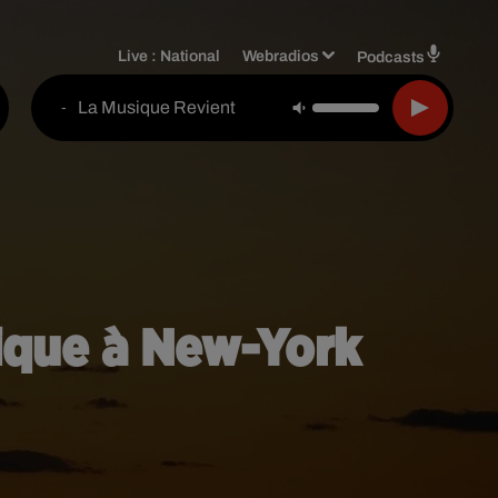
Live :
National
Webradios
Podcasts
La Musique Revient
-
rique à New-York