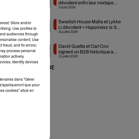
dévoilent enfin leur mixtape
3 août 2026
créée en...
o
s
Swedish House Mafia et Lykke
erest: Store and/or
Li dévoilent « Happiness Is So
tising; Use profiles to
31 juillet 2026
Sad »
tand audiences through
personalise content; Use
 fraud, and fix errors;
David Guetta et Carl Cox
e
 may process personal
signent un B2B historique à
mation actively
31 juillet 2026
Ibiza
vices; Identify devices
n
+ DE MUSIQUE
rtenaires dans "Gérer
s'appliqueront que pour
les cookies" situé en
e