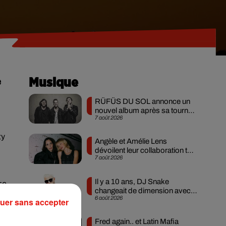
e
Musique
RÜFÜS DU SOL annonce un
nouvel album après sa tournée
7 août 2026
mondiale
ty
Angèle et Amélie Lens
dévoilent leur collaboration tant
7 août 2026
attendue
Il y a 10 ans, DJ Snake
50
changeait de dimension avec
6 août 2026
son premier...
uer sans accepter
Fred again.. et Latin Mafia