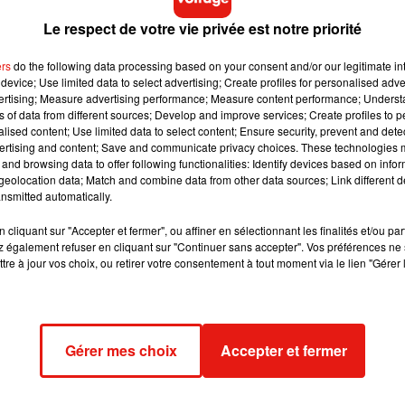
n scène Romain Pissenem, de l'agence High Scream, déjà
Le respect de votre vie privée est notre priorité
nce
ou de Tiësto aux pyramides de Gizeh. Les voix de Jean Ren
çaise et américaine. Sur scène, un pianiste et vingt-deux danseur
ers
do the following data processing based on your consent and/or our legitimate int
trois titres inédits : « Arcadia », « Icon » et « Horizon ».
device; Use limited data to select advertising; Create profiles for personalised adver
vertising; Measure advertising performance; Measure content performance; Unders
ns of data from different sources; Develop and improve services; Create profiles to 
alised content; Use limited data to select content; Ensure security, prevent and detect
armi lesquels le secrétaire au Trésor américain Scott Bessent et l
ertising and content; Save and communicate privacy choices. These technologies
and browsing data to offer following functionalities: Identify devices based on infor
suivre l'événement grâce à l'émission spéciale « Disney
eolocation data; Match and combine data from other data sources; Link different de
 Le survol de Liberty Island par la Patrouille de France, capté e
nsmitted automatically.
pplémentaire au récit du programme spécial.
cliquant sur "Accepter et fermer", ou affiner en sélectionnant les finalités et/ou pa
 également refuser en cliquant sur "Continuer sans accepter". Vos préférences ne 
tre à jour vos choix, ou retirer votre consentement à tout moment via le lien "Gérer 
 Paris et le Château de Chambord, la Statue de la Liberté marqu
 par Michael Canitrot depuis plusieurs années. L'artiste a lui-
nis, écho direct au geste diplomatique de 1886. Selon ses
à réaliser, en raison des contraintes techniques propres à Liberty
Gérer mes choix
Accepter et fermer
trajectoire qui confirme, monument après monument, l'ambition