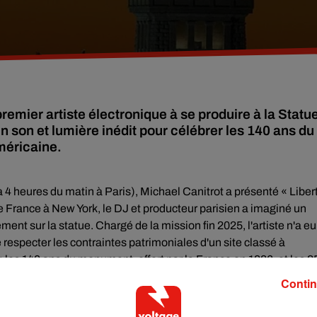
remier artiste électronique à se produire à la Statu
é un son et lumière inédit pour célébrer les 140 ans du
méricaine.
et à 4 heures du matin à Paris), Michael Canitrot a présenté « Liber
 de France à New York, le DJ et producteur parisien a imaginé un
ent sur la statue. Chargé de la mission fin 2025, l'artiste n'a eu
respecter les contraintes patrimoniales d'un site classé à
les 140 ans du monument, offert par la France en 1886, et les 2
Contin