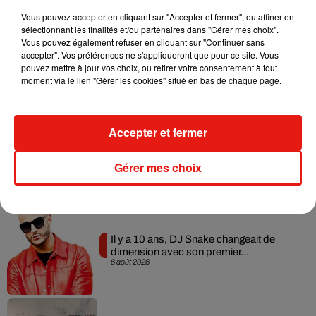
Musique
Vous pouvez accepter en cliquant sur "Accepter et fermer", ou affiner en
sélectionnant les finalités et/ou partenaires dans "Gérer mes choix".
Vous pouvez également refuser en cliquant sur "Continuer sans
RÜFÜS DU SOL annonce un nouvel
accepter". Vos préférences ne s'appliqueront que pour ce site. Vous
album après sa tournée mondiale
pouvez mettre à jour vos choix, ou retirer votre consentement à tout
7 août 2026
moment via le lien "Gérer les cookies" situé en bas de chaque page.
Accepter et fermer
Angèle et Amélie Lens dévoilent leur
collaboration tant attendue
Gérer mes choix
7 août 2026
Il y a 10 ans, DJ Snake changeait de
dimension avec son premier...
6 août 2026