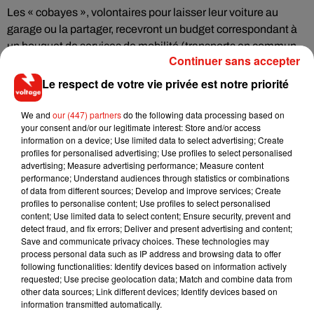
Les « cobayes », volontaires pour laisser leur voiture au
garage ou la partager, recevront un budget correspondant à
un bouquet de services de mobilité (transports en commun,
Continuer sans accepter
covoiturage, autopartage, transports à la demande…) en
compensation de leur «
sacrifice
».
Le respect de votre vie privée est notre priorité
Ils seront suivis tout au long de l’année par les experts de
We and
our (447) partners
do the following data processing based on
Mobilité360 qui passeront au crible leurs (éventuels)
your consent and/or our legitimate interest: Store and/or access
changements d’habitudes et les solutions qu’ils adoptent
information on a device; Use limited data to select advertising; Create
profiles for personalised advertising; Use profiles to select personalised
pour sortir de la cohorte des « autosolistes », explique
Le
advertising; Measure advertising performance; Measure content
Parisien
.
performance; Understand audiences through statistics or combinations
of data from different sources; Develop and improve services; Create
Les 1 000 Franciliens sans voiture seront
recrutés
selon des
profiles to personalise content; Use profiles to select personalised
critères statistiques afin d’obtenir un échantillon le plus
content; Use limited data to select content; Ensure security, prevent and
représentatif possible de la population régionale. L'appel à
detect fraud, and fix errors; Deliver and present advertising and content;
Save and communicate privacy choices. These technologies may
candidature
sera lancé en août prochain.
process personal data such as IP address and browsing data to offer
following functionalities: Identify devices based on information actively
requested; Use precise geolocation data; Match and combine data from
other data sources; Link different devices; Identify devices based on
information transmitted automatically.