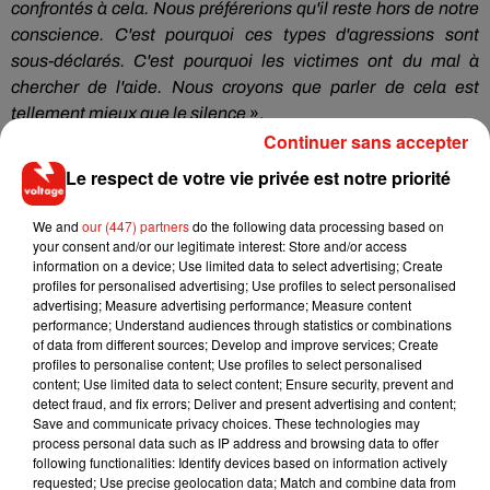
confrontés à cela.
Nous préférerions qu'il reste hors de notre
conscience.
C'est pourquoi ces types d'agressions sont
sous-déclarés.
C'est pourquoi les victimes ont du mal à
chercher de l'aide.
Nous croyons que parler de cela est
tellement mieux que le silence
».
Continuer sans accepter
Le respect de votre vie privée est notre priorité
We and
our (447) partners
do the following data processing based on
your consent and/or our legitimate interest: Store and/or access
information on a device; Use limited data to select advertising; Create
profiles for personalised advertising; Use profiles to select personalised
advertising; Measure advertising performance; Measure content
performance; Understand audiences through statistics or combinations
of data from different sources; Develop and improve services; Create
profiles to personalise content; Use profiles to select personalised
content; Use limited data to select content; Ensure security, prevent and
detect fraud, and fix errors; Deliver and present advertising and content;
Save and communicate privacy choices. These technologies may
process personal data such as IP address and browsing data to offer
following functionalities: Identify devices based on information actively
requested; Use precise geolocation data; Match and combine data from