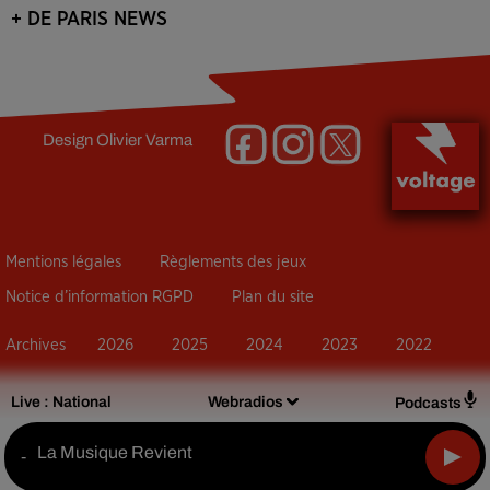
+ DE PARIS NEWS
Design
Olivier Varma
Mentions légales
Règlements des jeux
Notice d’information RGPD
Plan du site
Archives
2026
2025
2024
2023
2022
Live :
National
Webradios
Podcasts
La Musique Revient
-