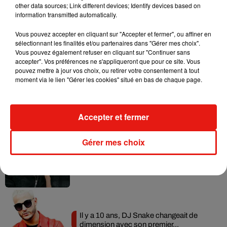
other data sources; Link different devices; Identify devices based on
information transmitted automatically.
Vous pouvez accepter en cliquant sur "Accepter et fermer", ou affiner en
Musique
sélectionnant les finalités et/ou partenaires dans "Gérer mes choix".
Vous pouvez également refuser en cliquant sur "Continuer sans
accepter". Vos préférences ne s'appliqueront que pour ce site. Vous
pouvez mettre à jour vos choix, ou retirer votre consentement à tout
moment via le lien "Gérer les cookies" situé en bas de chaque page.
RÜFÜS DU SOL annonce un nouvel
album après sa tournée mondiale
7 août 2026
Accepter et fermer
Gérer mes choix
Angèle et Amélie Lens dévoilent leur
collaboration tant attendue
7 août 2026
Il y a 10 ans, DJ Snake changeait de
dimension avec son premier...