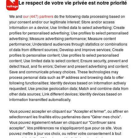
Le respect de votre vie privée est notre priorité
est vrai que passer par un sens interdit est verbalisable. Si
vous souhaitez contester votre infraction, je vous invite à
We and
our (447) partners
do the following data processing based on
faire un mail sur le lien suivant :
https://t.co/sAVh6jtPP0
your consent and/or our legitimate interest: Store and/or access
information on a device; Use limited data to select advertising; Create
Bonne journée. Chris
profiles for personalised advertising; Use profiles to select personalised
advertising; Measure advertising performance; Measure content
— Service client RATP (@ClientsRATP)
27 février 2018
performance; Understand audiences through statistics or combinations
of data from different sources; Develop and improve services; Create
profiles to personalise content; Use profiles to select personalised
content; Use limited data to select content; Ensure security, prevent and
detect fraud, and fix errors; Deliver and present advertising and content;
Musique
Save and communicate privacy choices. These technologies may
process personal data such as IP address and browsing data to offer
following functionalities: Identify devices based on information actively
requested; Use precise geolocation data; Match and combine data from
RÜFÜS DU SOL annonce un nouvel
other data sources; Link different devices; Identify devices based on
album après sa tournée mondiale
information transmitted automatically.
7 août 2026
Vous pouvez accepter en cliquant sur "Accepter et fermer", ou affiner en
sélectionnant les finalités et/ou partenaires dans "Gérer mes choix".
Vous pouvez également refuser en cliquant sur "Continuer sans
accepter". Vos préférences ne s'appliqueront que pour ce site. Vous
Angèle et Amélie Lens dévoilent leur
pouvez mettre à jour vos choix, ou retirer votre consentement à tout