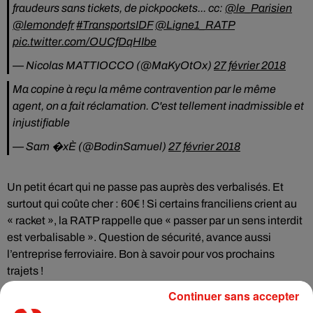
fraudeurs sans tickets, de pickpockets... cc:
@le_Parisien
@lemondefr
#TransportsIDF
@Ligne1_RATP
pic.twitter.com/OUCfDqHIbe
— Nicolas MATTIOCCO (@MaKyOtOx)
27 février 2018
Ma copine à reçu la même contravention par le même
agent, on a fait réclamation. C'est tellement inadmissible et
injustifiable
— Sam �xÈ (@BodinSamuel)
27 février 2018
Un petit écart qui ne passe pas auprès des verbalisés. Et
surtout qui coûte cher : 60€ ! Si certains franciliens crient au
« racket », la RATP rappelle que « passer par un sens interdit
est verbalisable ». Question de sécurité, avance aussi
l’entreprise ferroviaire. Bon à savoir pour vos prochains
trajets !
Continuer sans accepter
Bonjour Lucile, je suis navré de la situation.. Cependant il