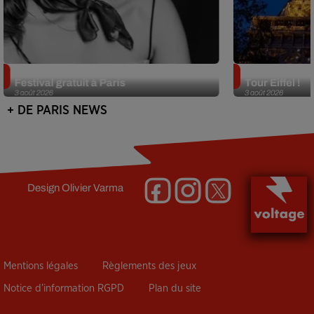
Netflix lance un immense Book
Des DJ sets au
Festival gratuit à Paris
Tour Eiffel !
3 août 2026
3 août 2026
+ DE PARIS NEWS
Design
Olivier Varma
Mentions légales
Règlements des jeux
Notice d’information RGPD
Plan du site