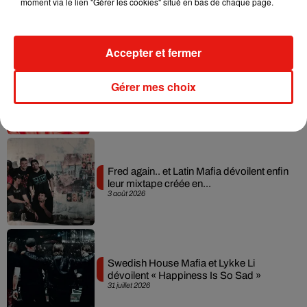
collaboration tant attendue
moment via le lien "Gérer les cookies" situé en bas de chaque page.
7 août 2026
Accepter et fermer
Il y a 10 ans, DJ Snake changeait de
Gérer mes choix
dimension avec son premier...
6 août 2026
Fred again.. et Latin Mafia dévoilent enfin
leur mixtape créée en...
3 août 2026
Swedish House Mafia et Lykke Li
dévoilent « Happiness Is So Sad »
31 juillet 2026