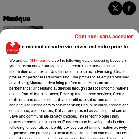
Musique
Continuer sans accepter
Angèle et Amélie Lens dévoilent leur
Le respect de votre vie privée est notre priorité
collaboration tant attendue
7 août 2026
We and
our (447) partners
do the following data processing based on
your consent and/or our legitimate interest: Store and/or access
information on a device; Use limited data to select advertising; Create
profiles for personalised advertising; Use profiles to select personalised
advertising; Measure advertising performance; Measure content
Il y a 10 ans, DJ Snake changeait de
performance; Understand audiences through statistics or combinations
dimension avec son premier...
6 août 2026
of data from different sources; Develop and improve services; Create
profiles to personalise content; Use profiles to select personalised
content; Use limited data to select content; Ensure security, prevent and
detect fraud, and fix errors; Deliver and present advertising and content;
Save and communicate privacy choices. These technologies may
process personal data such as IP address and browsing data to offer
Fred again.. et Latin Mafia dévoilent enfin
following functionalities: Identify devices based on information actively
leur mixtape créée en...
requested; Use precise geolocation data; Match and combine data from
3 août 2026
other data sources; Link different devices; Identify devices based on