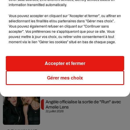
information transmitted automatically.
Vous pouvez accepter en cliquant sur "Accepter et fermer", ou affiner en
sélectionnant les finalités et/ou partenaires dans "Gérer mes choix".
Swedish House Mafia et Lykke Li
Vous pouvez également refuser en cliquant sur "Continuer sans
dévoilent « Happiness Is So Sad »
accepter". Vos préférences ne s'appliqueront que pour ce site. Vous
31 juillet 2026
pouvez mettre à jour vos choix, ou retirer votre consentement à tout
moment via le lien "Gérer les cookies" situé en bas de chaque page.
Accepter et fermer
David Guetta et Carl Cox signent un B2B
historique à Ibiza
31 juillet 2026
Gérer mes choix
Angèle officialise la sortie de "Run" avec
Amelie Lens
31 juillet 2026