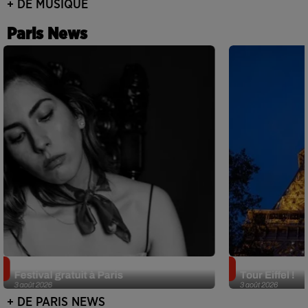
+ DE MUSIQUE
Paris News
Netflix lance un immense Book
Des DJ sets au
Festival gratuit à Paris
Tour Eiffel !
3 août 2026
3 août 2026
+ DE PARIS NEWS