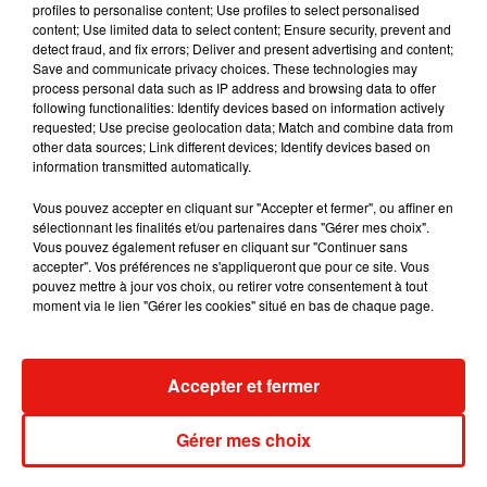
profiles to personalise content; Use profiles to select personalised
content; Use limited data to select content; Ensure security, prevent and
detect fraud, and fix errors; Deliver and present advertising and content;
Save and communicate privacy choices. These technologies may
process personal data such as IP address and browsing data to offer
Angèle et Amélie Lens dévoilent leur
following functionalities: Identify devices based on information actively
collaboration tant attendue
requested; Use precise geolocation data; Match and combine data from
7 août 2026
other data sources; Link different devices; Identify devices based on
information transmitted automatically.
Vous pouvez accepter en cliquant sur "Accepter et fermer", ou affiner en
sélectionnant les finalités et/ou partenaires dans "Gérer mes choix".
Il y a 10 ans, DJ Snake changeait de
Vous pouvez également refuser en cliquant sur "Continuer sans
dimension avec son premier...
accepter". Vos préférences ne s'appliqueront que pour ce site. Vous
6 août 2026
pouvez mettre à jour vos choix, ou retirer votre consentement à tout
moment via le lien "Gérer les cookies" situé en bas de chaque page.
Accepter et fermer
Fred again.. et Latin Mafia dévoilent enfin
leur mixtape créée en...
3 août 2026
Gérer mes choix