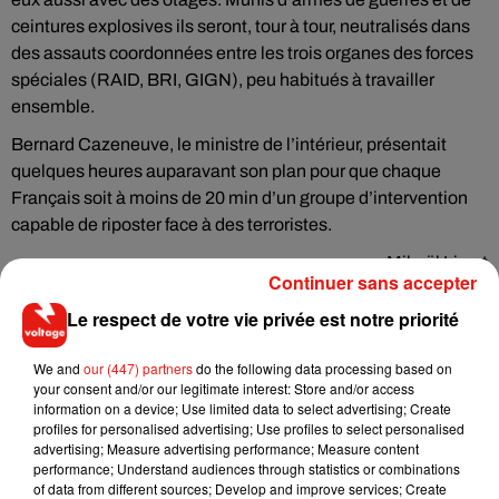
ceintures explosives ils seront, tour à tour, neutralisés dans
des assauts coordonnées entre les trois organes des forces
spéciales (RAID, BRI, GIGN), peu habitués à travailler
ensemble.
Bernard Cazeneuve, le ministre de l’intérieur, présentait
quelques heures auparavant son plan pour que chaque
Français soit à moins de 20 min d’un groupe d’intervention
capable de riposter face à des terroristes.
Mikaël Livret
Continuer sans accepter
Le respect de votre vie privée est notre priorité
We and
our (447) partners
do the following data processing based on
Musique
your consent and/or our legitimate interest: Store and/or access
information on a device; Use limited data to select advertising; Create
profiles for personalised advertising; Use profiles to select personalised
advertising; Measure advertising performance; Measure content
RÜFÜS DU SOL annonce un nouvel
performance; Understand audiences through statistics or combinations
album après sa tournée mondiale
of data from different sources; Develop and improve services; Create
7 août 2026