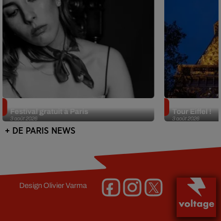
Netflix lance un immense Book
Des DJ sets au
Festival gratuit à Paris
Tour Eiffel !
3 août 2026
3 août 2026
+ DE PARIS NEWS
Design
Olivier Varma