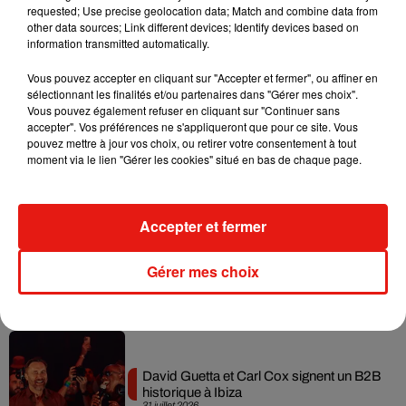
requested; Use precise geolocation data; Match and combine data from
Il y a 10 ans, DJ Snake changeait de
other data sources; Link different devices; Identify devices based on
dimension avec son premier...
information transmitted automatically.
6 août 2026
Vous pouvez accepter en cliquant sur "Accepter et fermer", ou affiner en
sélectionnant les finalités et/ou partenaires dans "Gérer mes choix".
Vous pouvez également refuser en cliquant sur "Continuer sans
accepter". Vos préférences ne s'appliqueront que pour ce site. Vous
Fred again.. et Latin Mafia dévoilent enfin
pouvez mettre à jour vos choix, ou retirer votre consentement à tout
leur mixtape créée en...
moment via le lien "Gérer les cookies" situé en bas de chaque page.
3 août 2026
Accepter et fermer
Swedish House Mafia et Lykke Li
Gérer mes choix
dévoilent « Happiness Is So Sad »
31 juillet 2026
David Guetta et Carl Cox signent un B2B
historique à Ibiza
31 juillet 2026