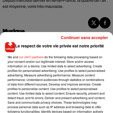
Depuis mercredi dernier en Ile-de-France, la qualité de l’air
est moyenne, voire très mauvaise.
Musique
Continuer sans accepter
Le respect de votre vie privée est notre priorité
RÜFÜS DU SOL annonce un nouvel
album après sa tournée mondiale
We and
our (447) partners
do the following data processing based on
7 août 2026
your consent and/or our legitimate interest: Store and/or access
information on a device; Use limited data to select advertising; Create
profiles for personalised advertising; Use profiles to select personalised
advertising; Measure advertising performance; Measure content
performance; Understand audiences through statistics or combinations
Angèle et Amélie Lens dévoilent leur
of data from different sources; Develop and improve services; Create
collaboration tant attendue
profiles to personalise content; Use profiles to select personalised
7 août 2026
content; Use limited data to select content; Ensure security, prevent and
detect fraud, and fix errors; Deliver and present advertising and content;
Save and communicate privacy choices. These technologies may
process personal data such as IP address and browsing data to offer
following functionalities: Identify devices based on information actively