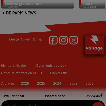
Festival gratuit à Paris
Tour Eiffel !
3 août 2026
3 août 2026
+ DE PARIS NEWS
Design
Olivier Varma
Mentions légales
Règlements des jeux
Notice d’information RGPD
Plan du site
Archives
2026
2025
2024
2023
2022
Live :
National
Webradios
Podcasts