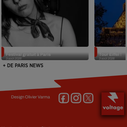
Netflix lance un immense Book
Des DJ sets au
Festival gratuit à Paris
Tour Eiffel !
3 août 2026
3 août 2026
+ DE PARIS NEWS
Design
Olivier Varma