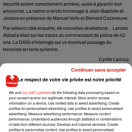
sécurité soient correctement armées, aussi à garantir leur
anonymat. La nation a rendu hommage à Jean-Baptiste et
Jessica en présence de Manuel Valls et Bernard Cazeneuve.
Par ailleurs côté enquête, de nouvelles révélations… Larossi
Abballa était sur les traces du commandant de police de 42
ans. La DGSI s'interroge sur un éventuel passage du
terroriste en terre syrienne.
Cyrille Larrouy
Continuer sans accepter
Le respect de votre vie privée est notre priorité
Musique
We and
our (447) partners
do the following data processing based on
your consent and/or our legitimate interest: Store and/or access
information on a device; Use limited data to select advertising; Create
profiles for personalised advertising; Use profiles to select personalised
RÜFÜS DU SOL annonce un nouvel
advertising; Measure advertising performance; Measure content
album après sa tournée mondiale
performance; Understand audiences through statistics or combinations
7 août 2026
of data from different sources; Develop and improve services; Create
profiles to personalise content; Use profiles to select personalised