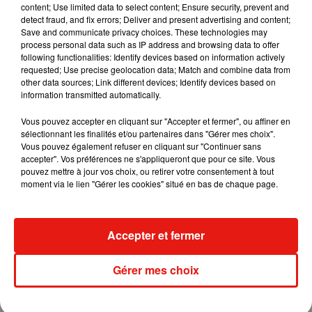
content; Use limited data to select content; Ensure security, prevent and
detect fraud, and fix errors; Deliver and present advertising and content;
Save and communicate privacy choices. These technologies may
Angèle et Amélie Lens dévoilent leur
process personal data such as IP address and browsing data to offer
collaboration tant attendue
following functionalities: Identify devices based on information actively
7 août 2026
requested; Use precise geolocation data; Match and combine data from
other data sources; Link different devices; Identify devices based on
information transmitted automatically.
Vous pouvez accepter en cliquant sur "Accepter et fermer", ou affiner en
Il y a 10 ans, DJ Snake changeait de
sélectionnant les finalités et/ou partenaires dans "Gérer mes choix".
dimension avec son premier...
Vous pouvez également refuser en cliquant sur "Continuer sans
6 août 2026
accepter". Vos préférences ne s'appliqueront que pour ce site. Vous
pouvez mettre à jour vos choix, ou retirer votre consentement à tout
moment via le lien "Gérer les cookies" situé en bas de chaque page.
Fred again.. et Latin Mafia dévoilent enfin
Accepter et fermer
leur mixtape créée en...
3 août 2026
Gérer mes choix