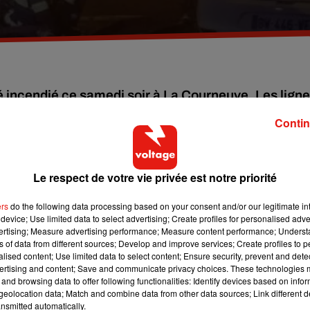
é incendié ce samedi soir à La Courneuve. Les lign
ier « des 4.000 » sont déviées au moins jusqu'à ce
Contin
eu au véhicule. Ce samedi en Seine-st-Denis à La Courneuve, un b
Le respect de votre vie privée est notre priorité
des 4000. ?
ers
do the following data processing based on your consent and/or our legitimate int
ers éléments de l’enquête - qui pourraient, selon des témoins êtr
device; Use limited data to select advertising; Create profiles for personalised adver
’abord menacé la conductrice et ses passagers avec un bidon
vertising; Measure advertising performance; Measure content performance; Unders
ns of data from different sources; Develop and improve services; Create profiles to 
alised content; Use limited data to select content; Ensure security, prevent and detect
s a aussi été brulée. La RATP a pris la décision de dévier toutes
ertising and content; Save and communicate privacy choices. These technologies
and browsing data to offer following functionalities: Identify devices based on infor
50, 253 et 302) au moins jusqu’à lundi soir. L’entreprise de
eolocation data; Match and combine data from other data sources; Link different de
nsmitted automatically.