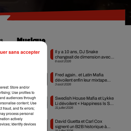
es
Musique
uer sans accepter
Il y a 10 ans, DJ Snake
changeait de dimension avec
6 août 2026
son premier...
us
Fred again.. et Latin Mafia
dévoilent enfin leur mixtape
3 août 2026
créée en...
erest: Store and/or
e
tising; Use profiles to
tand audiences through
Swedish House Mafia et Lykke
personalise content; Use
Li dévoilent « Happiness Is So
 fraud, and fix errors;
31 juillet 2026
Sad »
 may process personal
mation actively
David Guetta et Carl Cox
vices; Identify devices
signent un B2B historique à
31 juillet 2026