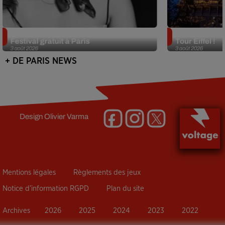
Netflix lance un immense Book
Des DJ sets au
Festival gratuit à Paris
Tour Eiffel !
3 août 2026
3 août 2026
+ DE PARIS NEWS
Design
Olivier Varma
Mentions légales
Règlements des jeux
Notice d’information RGPD
Plan du site
Archives
2026
2025
2024
2023
2022