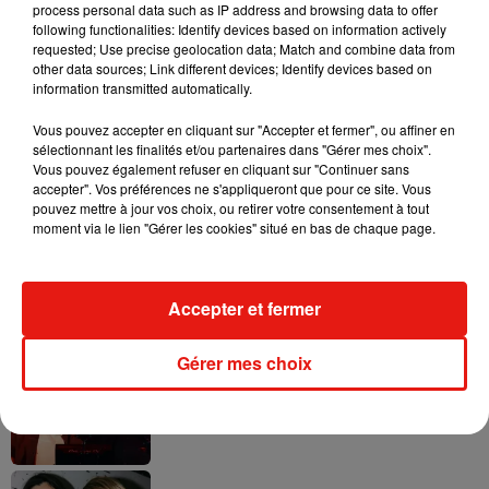
process personal data such as IP address and browsing data to offer
following functionalities: Identify devices based on information actively
requested; Use precise geolocation data; Match and combine data from
other data sources; Link different devices; Identify devices based on
information transmitted automatically.
Fred again.. et Latin Mafia dévoilent enfin
leur mixtape créée en...
3 août 2026
Vous pouvez accepter en cliquant sur "Accepter et fermer", ou affiner en
sélectionnant les finalités et/ou partenaires dans "Gérer mes choix".
Vous pouvez également refuser en cliquant sur "Continuer sans
accepter". Vos préférences ne s'appliqueront que pour ce site. Vous
pouvez mettre à jour vos choix, ou retirer votre consentement à tout
moment via le lien "Gérer les cookies" situé en bas de chaque page.
Swedish House Mafia et Lykke Li
dévoilent « Happiness Is So Sad »
31 juillet 2026
Accepter et fermer
Gérer mes choix
David Guetta et Carl Cox signent un B2B
historique à Ibiza
31 juillet 2026