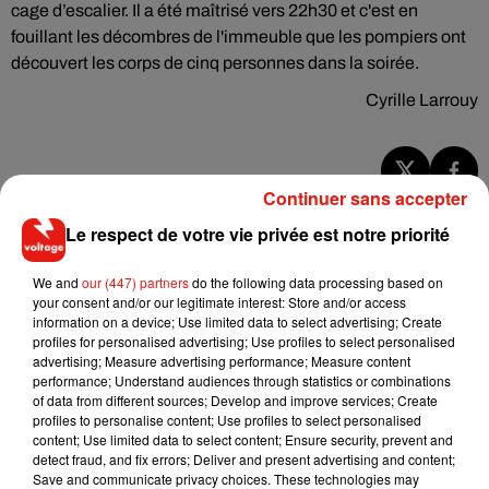
cage d’escalier. Il a été maîtrisé vers 22h30 et c'est en
fouillant les décombres de l'immeuble que les pompiers ont
découvert les corps de cinq personnes dans la soirée.
Cyrille Larrouy
Continuer sans accepter
Musique
Le respect de votre vie privée est notre priorité
We and
our (447) partners
do the following data processing based on
Angèle et Amélie Lens dévoilent leur
your consent and/or our legitimate interest: Store and/or access
collaboration tant attendue
information on a device; Use limited data to select advertising; Create
7 août 2026
profiles for personalised advertising; Use profiles to select personalised
advertising; Measure advertising performance; Measure content
performance; Understand audiences through statistics or combinations
of data from different sources; Develop and improve services; Create
profiles to personalise content; Use profiles to select personalised
Il y a 10 ans, DJ Snake changeait de
content; Use limited data to select content; Ensure security, prevent and
dimension avec son premier...
detect fraud, and fix errors; Deliver and present advertising and content;
6 août 2026
Save and communicate privacy choices. These technologies may