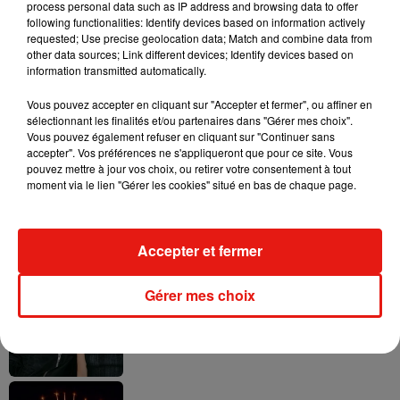
process personal data such as IP address and browsing data to offer
following functionalities: Identify devices based on information actively
requested; Use precise geolocation data; Match and combine data from
other data sources; Link different devices; Identify devices based on
Swedish House Mafia et Lykke Li
information transmitted automatically.
dévoilent « Happiness Is So Sad »
31 juillet 2026
Vous pouvez accepter en cliquant sur "Accepter et fermer", ou affiner en
sélectionnant les finalités et/ou partenaires dans "Gérer mes choix".
Vous pouvez également refuser en cliquant sur "Continuer sans
accepter". Vos préférences ne s'appliqueront que pour ce site. Vous
pouvez mettre à jour vos choix, ou retirer votre consentement à tout
moment via le lien "Gérer les cookies" situé en bas de chaque page.
David Guetta et Carl Cox signent un B2B
historique à Ibiza
31 juillet 2026
Accepter et fermer
Gérer mes choix
Angèle officialise la sortie de "Run" avec
Amelie Lens
31 juillet 2026