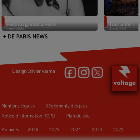
Netflix lance un immense Book
Des DJ sets au
Festival gratuit à Paris
Tour Eiffel !
3 août 2026
3 août 2026
+ DE PARIS NEWS
Design
Olivier Varma
Mentions légales
Règlements des jeux
Notice d’information RGPD
Plan du site
Archives
2026
2025
2024
2023
2022