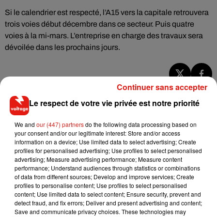
Si le calendrier est respecté, l’A15 vers la capitale retrouvera
trois voies début décembre dans ce secteur. Puis quatre
voies à la mi-mars. L’entreprise en charge des travaux sera
dévoilée dans les prochains jours.
Continuer sans accepter
Musique
Le respect de votre vie privée est notre priorité
We and
our (447) partners
do the following data processing based on
Il y a 10 ans, DJ Snake changeait de
your consent and/or our legitimate interest: Store and/or access
dimension avec son premier...
information on a device; Use limited data to select advertising; Create
6 août 2026
profiles for personalised advertising; Use profiles to select personalised
advertising; Measure advertising performance; Measure content
performance; Understand audiences through statistics or combinations
of data from different sources; Develop and improve services; Create
profiles to personalise content; Use profiles to select personalised
Fred again.. et Latin Mafia dévoilent enfin
content; Use limited data to select content; Ensure security, prevent and
leur mixtape créée en...
detect fraud, and fix errors; Deliver and present advertising and content;
3 août 2026
Save and communicate privacy choices. These technologies may