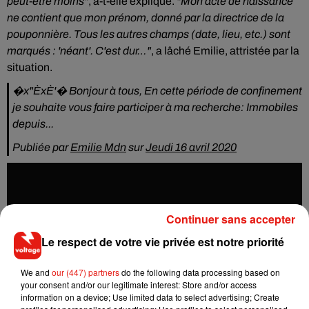
peut-être moins"
, a-t-elle expliqué.
"Mon acte de naissance
ne contient que mon prénom, donné par la directrice de la
pouponnière. Tous les autres champs (date, lieu, etc.) sont
marqués : 'néant'. C'est dur…"
, a lâché Emilie, attristée par la
situation.
�x"ÈxÈ‍'�️ Bonjour à tous, En cette période de confinement
je souhaite vous faire participer à ma recherche: Immobiles
depuis...
Publiée par
Emilie Mdn
sur
Jeudi 16 avril 2020
Continuer sans accepter
Le respect de votre vie privée est notre priorité
We and
our (447) partners
do the following data processing based on
your consent and/or our legitimate interest: Store and/or access
information on a device; Use limited data to select advertising; Create