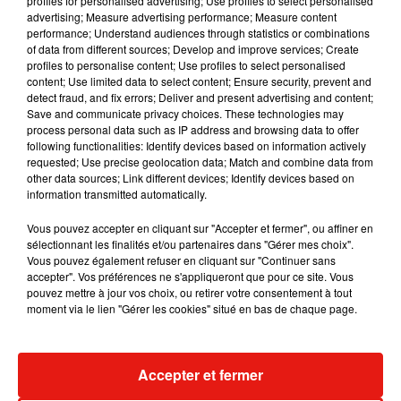
profiles for personalised advertising; Use profiles to select personalised
advertising; Measure advertising performance; Measure content
performance; Understand audiences through statistics or combinations
Encouragée par ses parents adoptifs, Emilie est déterminée
of data from different sources; Develop and improve services; Create
profiles to personalise content; Use profiles to select personalised
plus que jamais à connaître enfin son histoire, ses racines.
content; Use limited data to select content; Ensure security, prevent and
Pour l'heure et grâce à cet appel médiatisé, Emilie a pu
detect fraud, and fix errors; Deliver and present advertising and content;
reprendre contact avec Isabelle, une jeune femme âgée de
Save and communicate privacy choices. These technologies may
process personal data such as IP address and browsing data to offer
22 ans au moment des faits, employée de l'aéroport, qui a
following functionalities: Identify devices based on information actively
été la première a signaler la poussette du bébé abandonné.
requested; Use precise geolocation data; Match and combine data from
"
Je l'ai reconnue tout de suite. Elle avait le même regard et
other data sources; Link different devices; Identify devices based on
information transmitted automatically.
le même sourire que ce bébé dans la poussette. Elle était
aussi joyeuse
"
, s'est-elle souvenue. Selon les résultats d'un
Vous pouvez accepter en cliquant sur "Accepter et fermer", ou affiner en
test réalisé par une banque de données génétiques afin de
sélectionnant les finalités et/ou partenaires dans "Gérer mes choix".
Vous pouvez également refuser en cliquant sur "Continuer sans
retrouver ses origines géographiques, Emilie a appris qu'elle
accepter". Vos préférences ne s'appliqueront que pour ce site. Vous
serait à 50% d'origine indienne, et 50% de l'Est de la France.
pouvez mettre à jour vos choix, ou retirer votre consentement à tout
Comme le rappelle
LCI
, en 2019, près de 51.287 mineurs ont
moment via le lien "Gérer les cookies" situé en bas de chaque page.
été signalés disparus en France.
Accepter et fermer