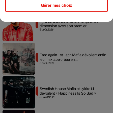
Musique
Gérer mes choix
Il y a 10 ans, DJ Snake changeait de
dimension avec son premier...
6 août 2026
Fred again.. et Latin Mafia dévoilent enfin
leur mixtape créée en...
3 août 2026
Swedish House Mafia et Lykke Li
dévoilent « Happiness Is So Sad »
31 juillet 2026