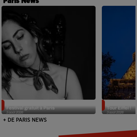
Paris News
Netflix lance un immense Book
Des DJ sets au
Festival gratuit à Paris
Tour Eiffel !
3 août 2026
3 août 2026
+ DE PARIS NEWS