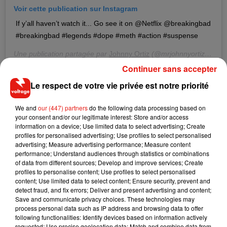
Voir cette publication sur Instagram
If y’all haven’t watch it... Go see it on @Netflix @breakingbad
#breakingbad #legends #dope #meth #action #suspense
Une publication partagée par
Johnny Ortiz
(@mrjohnnyortiz) le
26
Continuer sans accepter
De son côté, la famille de Johnny Ortiz a lancé une cagnotte
Le respect de votre vie privée est notre priorité
sur le site
GoFundMe
dans l’espoir de réunir la somme
nécessaire à sa libération.
"Il est en train de se battre en
We and
our (447) partners
do the following data processing based on
your consent and/or our legitimate interest: Store and/or access
prison pour une affaire dans laquelle il est innocent"
, ont écrit
information on a device; Use limited data to select advertising; Create
les proches de l’acteur.
"Johnny fait tout pour aider la
profiles for personalised advertising; Use profiles to select personalised
communauté hispanique. [Il] a contribué à de nombreuses
advertising; Measure advertising performance; Measure content
performance; Understand audiences through statistics or combinations
organisations à but non lucratif et organisations
of data from different sources; Develop and improve services; Create
communautaires"
, ont-il expliqué. S'il est reconnu coupable
profiles to personalise content; Use profiles to select personalised
des accusations de
"tentative de meurtre volontaire et
content; Use limited data to select content; Ensure security, prevent and
detect fraud, and fix errors; Deliver and present advertising and content;
prémédité"
, l'acteur risque
une peine de prison de 25 ans à
Save and communicate privacy choices. These technologies may
la perpétuité
, en vertu du Code pénal californien. L
'acteur
process personal data such as IP address and browsing data to offer
était déjà apparu dans le passé dans le film
McFarland, USA
,
following functionalities: Identify devices based on information actively
requested; Use precise geolocation data; Match and combine data from
ainsi que dans la série
American Crime
.