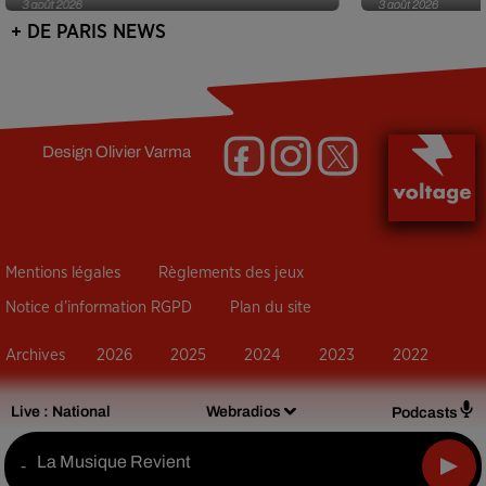
3 août 2026
3 août 2026
+ DE PARIS NEWS
Design
Olivier Varma
Mentions légales
Règlements des jeux
Notice d’information RGPD
Plan du site
Archives
2026
2025
2024
2023
2022
Live :
National
Webradios
Podcasts
La Musique Revient
-