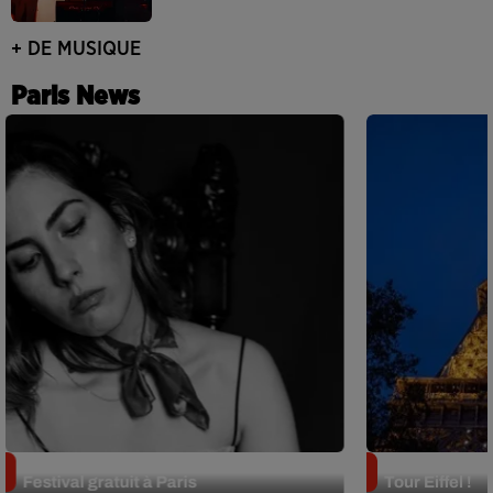
+ DE MUSIQUE
Paris News
Netflix lance un immense Book
Des DJ sets au
Festival gratuit à Paris
Tour Eiffel !