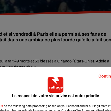
et si vendredi à Paris elle a permis à ses fans de
it dans une ambiance plus lourde qu'elle a fait so
ui a fait 49 morts et 53 blessés à Orlando (États-Unis), Adele a
 milieu de son show.
Contin
n dédiant l'intégralité de ce spectacle à tous ceux qui étaient à
r l'émotion, c'est en larmes qu'elle va poursuivre: «
La
je suis très jeune donc je suis très très touchée
» «
Je ne
Le respect de votre vie privée est notre priorité
as it"
.
ers
do the following data processing based on your consent and/or our legitimate int
device; Use limited data to select advertising; Create profiles for personalised adver