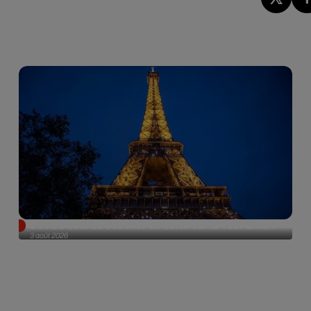
Des DJ sets au coucher du soleil sur la Tour Eiffel !
3 août 2026