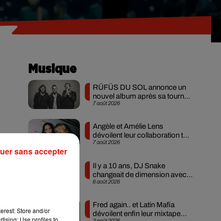
Musique
n
RÜFÜS DU SOL annonce un
nouvel album après sa tournée
7 août 2026
mondiale
Angèle et Amélie Lens
dévoilent leur collaboration tant
7 août 2026
attendue
uer sans accepter
Il y a 10 ans, DJ Snake
changeait de dimension avec
6 août 2026
son premier...
Fred again.. et Latin Mafia
erest: Store and/or
dévoilent enfin leur mixtape
tising; Use profiles to
3 août 2026