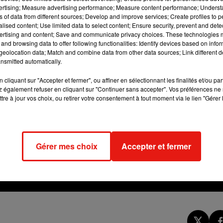
vertising; Measure advertising performance; Measure content performance; Unders
ns of data from different sources; Develop and improve services; Create profiles to 
alised content; Use limited data to select content; Ensure security, prevent and detect
ertising and content; Save and communicate privacy choices. These technologies
and browsing data to offer following functionalities: Identify devices based on infor
eolocation data; Match and combine data from other data sources; Link different de
nsmitted automatically.
cliquant sur "Accepter et fermer", ou affiner en sélectionnant les finalités et/ou pa
 également refuser en cliquant sur "Continuer sans accepter". Vos préférences ne 
tre à jour vos choix, ou retirer votre consentement à tout moment via le lien "Gérer 
Gérer mes choix
Accepter et fermer