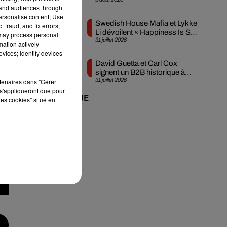
créée en...
tand audiences through
personalise content; Use
Swedish House Mafia et Lykke
 fraud, and fix errors;
Li dévoilent « Happiness Is So
 may process personal
31 juillet 2026
Sad »
mation actively
vices; Identify devices
David Guetta et Carl Cox
signent un B2B historique à
31 juillet 2026
rtenaires dans "Gérer
Ibiza
s'appliqueront que pour
+ DE MUSIQUE
les cookies" situé en