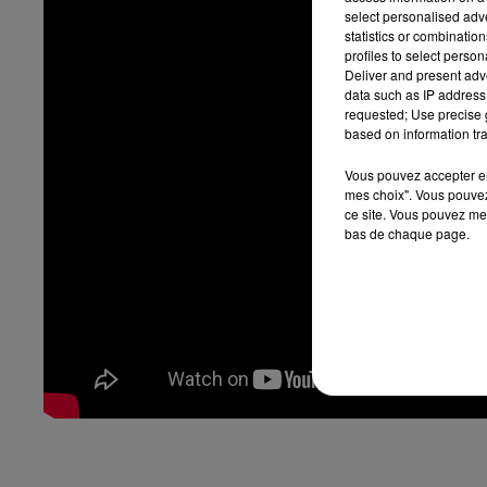
select personalised ad
statistics or combinatio
profiles to select person
Deliver and present adv
data such as IP address 
requested; Use precise g
based on information tra
Vous pouvez accepter en 
mes choix". Vous pouvez
ce site. Vous pouvez met
bas de chaque page.