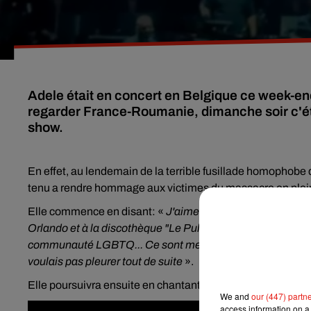
Adele était en concert en Belgique ce week-end 
regarder France-Roumanie, dimanche soir c'éta
show.
En effet, au lendemain de la terrible fusillade homophobe q
tenu a rendre hommage aux victimes du massacre en plein
Elle commence en disant: «
J'aimerais commencer ce soir e
Orlando et à la discothèque "Le Pulse"
». Mais déchirée pa
communauté LGBTQ... Ce sont mes âmes soeurs depuis que 
voulais pas pleurer tout de suite
».
Elle poursuivra ensuite en chantant sa chanson
"Rumour h
We and
our (447) partn
access information on a 