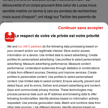
découverte d’un corps pouvant être celui de Lucas nous
semble mettre un terme à ces six années de recherches
mais aussi d’espoir", ont réagi sur Twitter les parents de
Lucas.
Continuer sans accepter
"Aujourd’hui vient le temps du silence. Ce silence, autrefois
Le respect de votre vie privée est notre priorité
assourdissant, est nécessaire pour nous permettre de nous
recueillir, de tenter de nous apaiser et de continuer
We and
our (447) partners
do the following data processing based on
your consent and/or our legitimate interest: Store and/or access
désormais sans lui".
information on a device; Use limited data to select advertising; Create
profiles for personalised advertising; Use profiles to select personalised
Lucas Tronche, 15 ans, avait disparu le 18 mars 2015 après
advertising; Measure advertising performance; Measure content
performance; Understand audiences through statistics or combinations
avoir quitté son domicile pour se rendre à un cours de
of data from different sources; Develop and improve services; Create
natation dans une commune voisine.
profiles to personalise content; Use profiles to select personalised
content; Use limited data to select content; Ensure security, prevent and
detect fraud, and fix errors; Deliver and present advertising and content;
Save and communicate privacy choices. These technologies may
process personal data such as IP address and browsing data to offer
(Avec AFP)
following functionalities: Identify devices based on information actively
requested; Use precise geolocation data; Match and combine data from
other data sources; Link different devices; Identify devices based on