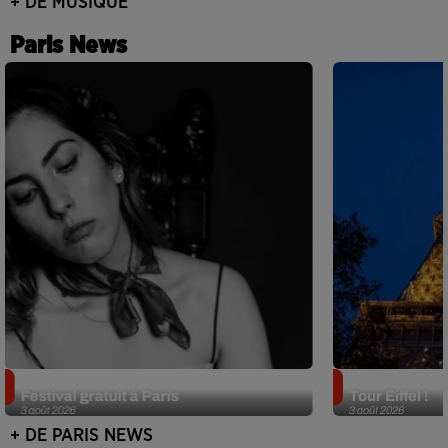
+ DE MUSIQUE
Paris News
Netflix lance un immense Book
Des DJ sets au
Festival gratuit à Paris
Tour Eiffel !
3 août 2026
3 août 2026
+ DE PARIS NEWS