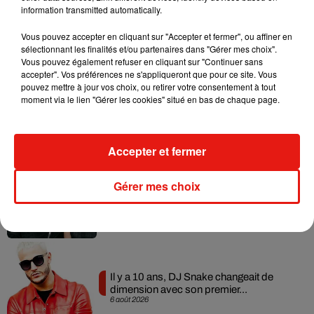
information transmitted automatically.
Vous pouvez accepter en cliquant sur "Accepter et fermer", ou affiner en
Musique
sélectionnant les finalités et/ou partenaires dans "Gérer mes choix".
Vous pouvez également refuser en cliquant sur "Continuer sans
accepter". Vos préférences ne s'appliqueront que pour ce site. Vous
pouvez mettre à jour vos choix, ou retirer votre consentement à tout
RÜFÜS DU SOL annonce un nouvel
moment via le lien "Gérer les cookies" situé en bas de chaque page.
album après sa tournée mondiale
7 août 2026
Accepter et fermer
Angèle et Amélie Lens dévoilent leur
Gérer mes choix
collaboration tant attendue
7 août 2026
Il y a 10 ans, DJ Snake changeait de
dimension avec son premier...
6 août 2026