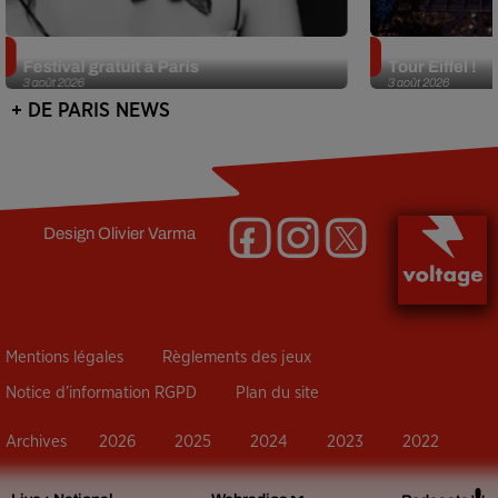
Netflix lance un immense Book
Des DJ sets au
Festival gratuit à Paris
Tour Eiffel !
3 août 2026
3 août 2026
+ DE PARIS NEWS
Design
Olivier Varma
Mentions légales
Règlements des jeux
Notice d’information RGPD
Plan du site
Archives
2026
2025
2024
2023
2022