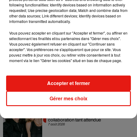
following functionalities: Identify devices based on information actively
requested; Use precise geolocation data; Match and combine data from
other data sources; Link different devices; Identify devices based on
(Avec AFP)
information transmitted automatically.
Vous pouvez accepter en cliquant sur "Accepter et fermer", ou affiner en
sélectionnant les finalités et/ou partenaires dans "Gérer mes choix".
Vous pouvez également refuser en cliquant sur "Continuer sans
accepter". Vos préférences ne s'appliqueront que pour ce site. Vous
Musique
pouvez mettre à jour vos choix, ou retirer votre consentement à tout
moment via le lien "Gérer les cookies" situé en bas de chaque page.
RÜFÜS DU SOL annonce un nouvel
album après sa tournée mondiale
Accepter et fermer
7 août 2026
Gérer mes choix
Angèle et Amélie Lens dévoilent leur
collaboration tant attendue
7 août 2026