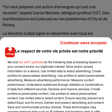
"On veut préparer une action d'envergure qui soit une
réussite", espère Daniel Bertone, délégué syndical CGT. Des
manifestations sont prévues sur les plateformes d'Orly et de
Roissy.
La direction a déjà signé en décembre avec tous les
syndicats représentatifs (CGT, CFE-CGC et Unsa) un
Continuer sans accepter
accord pour une rupture conventionnelle collective (RCC)
Le respect de votre vie privée est notre priorité
qui prévoit 1 150 départs en 2021, dont 700 non remplacés.
We and
our (447) partners
do the following data processing based on
"Comment l'État, actionnaire majoritaire, (...) peut-il laisser
your consent and/or our legitimate interest: Store and/or access
(le PDG d'ADP) engager un plan social destructeur et sans
information on a device; Use limited data to select advertising; Create
aucune justification économique alors que 1 150 salariés
profiles for personalised advertising; Use profiles to select personalised
advertising; Measure advertising performance; Measure content
partent déjà", interrogent les organisations syndicales dans
performance; Understand audiences through statistics or combinations
leur communiqué.
of data from different sources; Develop and improve services; Create
profiles to personalise content; Use profiles to select personalised
content; Use limited data to select content; Ensure security, prevent and
Elles dénoncent également le rachat par ADP des aéroports
detect fraud, and fix errors; Deliver and present advertising and content;
indiens (GMR) pour 1,2 milliard d'euros en 2020.
Save and communicate privacy choices. These technologies may
process personal data such as IP address and browsing data to offer