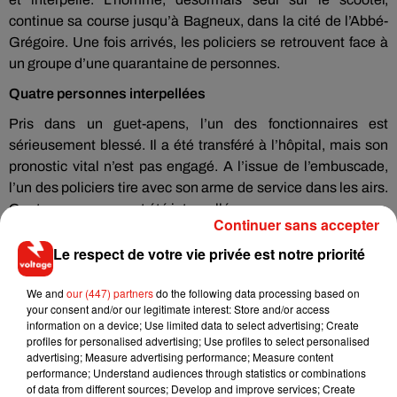
continue sa course jusqu’à Bagneux, dans la cité de l’Abbé-
Grégoire. Une fois arrivés, les policiers se retrouvent face à
un groupe d’une quarantaine de personnes.
Quatre personnes interpellées
Pris dans un guet-apens, l’un des fonctionnaires est
sérieusement blessé. Il a été transféré à l’hôpital, mais son
pronostic vital n’est pas engagé. A l’issue de l’embuscade,
l’un des policiers tire avec son arme de service dans les airs.
Quatre personnes ont été interpellées.
Continuer sans accepter
Le respect de votre vie privée est notre priorité
We and
our (447) partners
do the following data processing based on
Musique
your consent and/or our legitimate interest: Store and/or access
information on a device; Use limited data to select advertising; Create
profiles for personalised advertising; Use profiles to select personalised
advertising; Measure advertising performance; Measure content
RÜFÜS DU SOL annonce un nouvel
performance; Understand audiences through statistics or combinations
album après sa tournée mondiale
of data from different sources; Develop and improve services; Create
7 août 2026