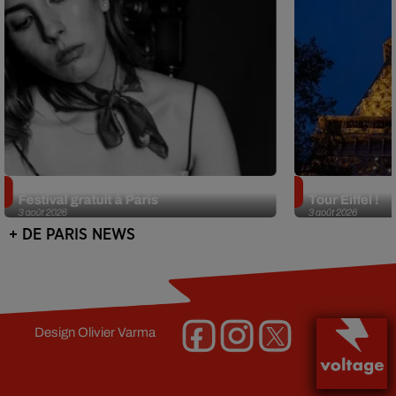
Netflix lance un immense Book
Des DJ sets au
Festival gratuit à Paris
Tour Eiffel !
3 août 2026
3 août 2026
+ DE PARIS NEWS
Design
Olivier Varma