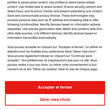
profiles to personalise content; Use profiles to select personalised
content; Use limited data to select content; Ensure security, prevent and
detect fraud, and fix errors; Deliver and present advertising and content;
Save and communicate privacy choices. These technologies may
process personal data such as IP address and browsing data to offer
Angèle et Amélie Lens dévoilent leur
following functionalities: Identify devices based on information actively
collaboration tant attendue
requested; Use precise geolocation data; Match and combine data from
7 août 2026
other data sources; Link different devices; Identify devices based on
information transmitted automatically.
Vous pouvez accepter en cliquant sur "Accepter et fermer", ou affiner en
sélectionnant les finalités et/ou partenaires dans "Gérer mes choix".
Il y a 10 ans, DJ Snake changeait de
Vous pouvez également refuser en cliquant sur "Continuer sans
dimension avec son premier...
accepter". Vos préférences ne s'appliqueront que pour ce site. Vous
6 août 2026
pouvez mettre à jour vos choix, ou retirer votre consentement à tout
moment via le lien "Gérer les cookies" situé en bas de chaque page.
Accepter et fermer
Fred again.. et Latin Mafia dévoilent enfin
leur mixtape créée en...
3 août 2026
Gérer mes choix