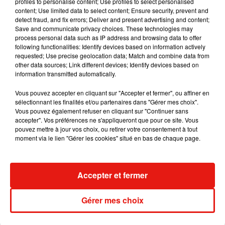
profiles to personalise content; Use profiles to select personalised
content; Use limited data to select content; Ensure security, prevent and
detect fraud, and fix errors; Deliver and present advertising and content;
Save and communicate privacy choices. These technologies may
process personal data such as IP address and browsing data to offer
Angèle et Amélie Lens dévoilent leur
following functionalities: Identify devices based on information actively
collaboration tant attendue
requested; Use precise geolocation data; Match and combine data from
7 août 2026
other data sources; Link different devices; Identify devices based on
information transmitted automatically.
Vous pouvez accepter en cliquant sur "Accepter et fermer", ou affiner en
sélectionnant les finalités et/ou partenaires dans "Gérer mes choix".
Il y a 10 ans, DJ Snake changeait de
Vous pouvez également refuser en cliquant sur "Continuer sans
dimension avec son premier...
accepter". Vos préférences ne s'appliqueront que pour ce site. Vous
6 août 2026
pouvez mettre à jour vos choix, ou retirer votre consentement à tout
moment via le lien "Gérer les cookies" situé en bas de chaque page.
Accepter et fermer
Fred again.. et Latin Mafia dévoilent enfin
leur mixtape créée en...
3 août 2026
Gérer mes choix