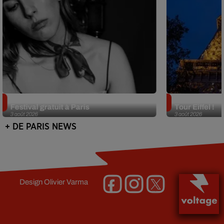
Netflix lance un immense Book
Des DJ sets au
Festival gratuit à Paris
Tour Eiffel !
3 août 2026
3 août 2026
+ DE PARIS NEWS
Design
Olivier Varma