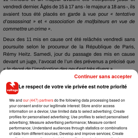
vendredi dernier. Âgés de 15 à 17 ans - le majeur a 18 ans -, ils
avaient tous été placés en garde à vue pour
« tentative
d’assassinat »
et
« association de malfaiteurs en vue de
commettre un crime »
.
Deux des 11 mis en cause ont été relâchés vendredi sans
poursuite selon le procureur de la République de Paris,
Rémy Heitz. Samedi, jour du passage des mis en cause
devant un juge, l’avocat de l’un des prévenus a précisé que
« le degré de l’implication des neuf est très divers »
.
Continuer sans accepter
Le respect de votre vie privée est notre priorité
Musique
We and
our (447) partners
do the following data processing based on
your consent and/or our legitimate interest: Store and/or access
information on a device; Use limited data to select advertising; Create
profiles for personalised advertising; Use profiles to select personalised
RÜFÜS DU SOL annonce un nouvel
advertising; Measure advertising performance; Measure content
album après sa tournée mondiale
performance; Understand audiences through statistics or combinations
7 août 2026
of data from different sources; Develop and improve services; Create