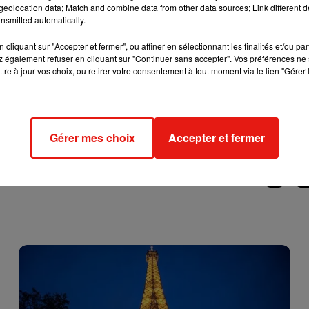
eolocation data; Match and combine data from other data sources; Link different de
nsmitted automatically.
lé sur ce vaccin pendant dix ans et dont l’étude va être publiée
gy
,
les 54 chats injectés ont produit, par la suite, des anticorps
cliquant sur "Accepter et fermer", ou affiner en sélectionnant les finalités et/ou pa
 également refuser en cliquant sur "Continuer sans accepter". Vos préférences ne 
ine Fel-d1
. Ce vaccin est donc une révolution pour les personnes
tre à jour vos choix, ou retirer votre consentement à tout moment via le lien "Gérer 
èce qu’un félin.
"Ce vaccin va permettre à des des chats de rest
uges pour animaux à cause d'une allergie"
, explique l'équipe de
lergiques devront être patientes : ce vaccin ne devrait pas voir le
Gérer mes choix
Accepter et fermer