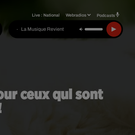
Live :
National
Webradios
Podcasts
La Musique Revient
-
our ceux qui sont
!