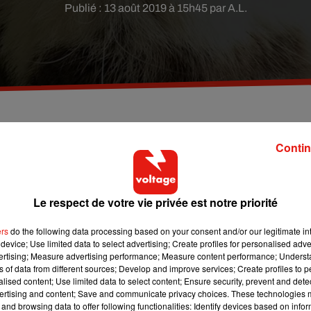
Publié : 13 août 2019 à 15h45 par A.L.
x chats, un vaccin luttant contre cette allergie es
Contin
Le respect de votre vie privée est notre priorité
opter un à cause des éternuements que cela vous provoque ?
eut-être enfin avoir la solution pour supporter la présence des
ers
do the following data processing based on your consent and/or our legitimate int
s devrait bientôt être disponible, comme le rapportent nos confrèr
device; Use limited data to select advertising; Create profiles for personalised adver
in inédit doit être administré au chat causant l'allergie et non à 
vertising; Measure advertising performance; Measure content performance; Unders
ns of data from different sources; Develop and improve services; Create profiles to 
ralise la protéine Fel-d1 qui est présente dans le pelage, la peau
alised content; Use limited data to select content; Ensure security, prevent and detect
ergies chez l'Homme.
ertising and content; Save and communicate privacy choices. These technologies
and browsing data to offer following functionalities: Identify devices based on infor