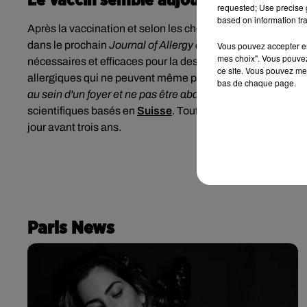
Le vaccin semble aujourd'hui efficace
requested; Use precise g
based on information tra
Après la vaccination et selon les chercheurs qui ont travail
dans le prochain
Journal of Allergy and Clinical Immunolo
Vous pouvez accepter en 
mes choix". Vous pouvez
nécessaires et efficaces pour la destruction de cette proté
ce site. Vous pouvez met
allergiques qui ne peuvent même pas être dans la même pi
bas de chaque page.
au sein d'un foyer et ne pas être abandonnés dans des ref
scientifiques basés en
Suisse
. Toutefois, les personnes al
jour avant trois ans.
Paris News