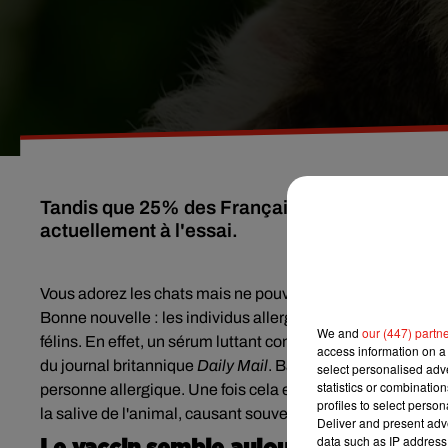
Tandis que 25% des Français sont allergiques au
actuellement à l'essai.
Vous adorez les chats mais ne pouvez succomber à en ad
Bonne nouvelle :
les individus allergiques aux chats vont p
We and
our (447) partn
félins. En effet, u
n sérum luttant contre l'allergie aux chat
access information on a 
du journal britannique
Daily Mail
. Baptisé HypoCat, ce vacc
select personalised ad
statistics or combinatio
personne allergique. Une fois cela effectué, le produit neut
profiles to select person
la salive de l'animal, causant souvent des symptômes all
Deliver and present adv
data such as IP address 