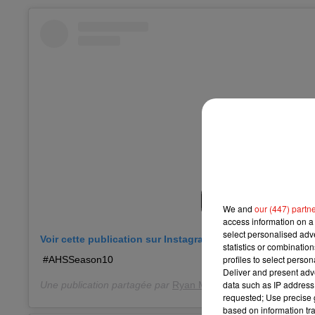
We and
our (447) partn
access information on a 
select personalised ad
Voir cette publication sur Instagram
statistics or combinatio
profiles to select person
#AHSSeason10
Deliver and present adv
data such as IP address 
Une publication partagée par
Ryan Murphy
(@mrrpmurphy) l
requested; Use precise g
based on information tra