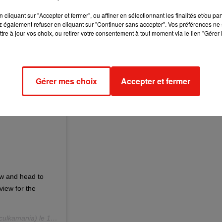
cliquant sur "Accepter et fermer", ou affiner en sélectionnant les finalités et/ou pa
 également refuser en cliquant sur "Continuer sans accepter". Vos préférences ne 
tre à jour vos choix, ou retirer votre consentement à tout moment via le lien "Gérer 
Gérer mes choix
Accepter et fermer
ew and head to
iew for the
ulkamania) le
17 Juin 2019 à 11 :26 PDT