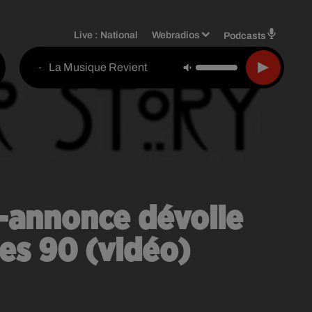
Live :
National
Webradios
Podcasts
La Musique Revient
-
e-annonce dévoile
ées 90 (vidéo)