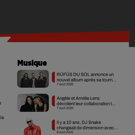
Musique
RÜFÜS DU SOL annonce un
nouvel album après sa tournée
7 août 2026
mondiale
Angèle et Amélie Lens
n
dévoilent leur collaboration tant
7 août 2026
attendue
is
Il y a 10 ans, DJ Snake
changeait de dimension avec
6 août 2026
son premier...