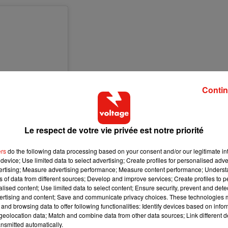
Contin
Le respect de votre vie privée est notre priorité
ers
do the following data processing based on your consent and/or our legitimate int
device; Use limited data to select advertising; Create profiles for personalised adver
vertising; Measure advertising performance; Measure content performance; Unders
ns of data from different sources; Develop and improve services; Create profiles to 
alised content; Use limited data to select content; Ensure security, prevent and detect
ertising and content; Save and communicate privacy choices. These technologies
and browsing data to offer following functionalities: Identify devices based on infor
e
26 Févr. 2020 à 7 :50 PST
eolocation data; Match and combine data from other data sources; Link different de
nsmitted automatically.