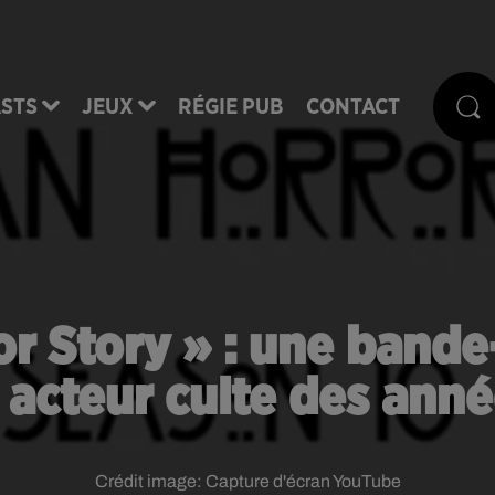
STS
JEUX
RÉGIE PUB
CONTACT
r Story » : une band
n acteur culte des ann
Crédit image:
Capture d'écran YouTube