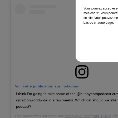
Vous pouvez accepter en 
mes choix". Vous pouvez
ce site. Vous pouvez met
bas de chaque page.
Voir cette publication sur Instagram
I think I'm going to take some of the @bunnyearspodcast cr
@catconworldwide in a few weeks. Which cat should we interv
podcast?
Une publication partagée par
Macaulay 'Instagram' Culkin
(@c