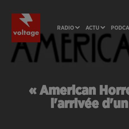
RADIO
ACTU
PODCA
« American Horro
l'arrivée d'u