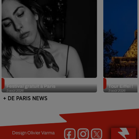
Netflix lance un immense Book
Des DJ sets au
Festival gratuit à Paris
Tour Eiffel !
3 août 2026
3 août 2026
+ DE PARIS NEWS
Design
Olivier Varma