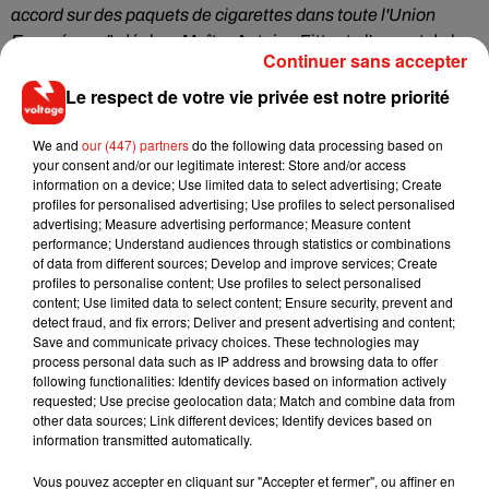
accord sur des paquets de cigarettes dans toute l'Union
Européenne
", déplore Maître Antoine Fittante l'avocat de la
Continuer sans accepter
victime qui se dit choqué car cette amputation n'a
absolument rien à voir avec un problème lié au tabac.
Le respect de votre vie privée est notre priorité
"
Depuis tout ça, mon père n’a plus confiance dans le corps
We and
our (447) partners
do the following data processing based on
médical. Il a vécu ça comme une trahison. C’est blessant"
,
your consent and/or our legitimate interest: Store and/or access
témoigne un de ses enfants.
information on a device; Use limited data to select advertising; Create
profiles for personalised advertising; Use profiles to select personalised
Face à cet incident, l'avocat de la victime a expressément
advertising; Measure advertising performance; Measure content
demandé des explications à l'hôpital mais aussi à la
performance; Understand audiences through statistics or combinations
Commission européenne, qui choisit les photos qui seront
of data from different sources; Develop and improve services; Create
profiles to personalise content; Use profiles to select personalised
diffusées sur les paquets de cigarettes et dont la
content; Use limited data to select content; Ensure security, prevent and
responsabilité semble bel et bien engagée.
detect fraud, and fix errors; Deliver and present advertising and content;
Save and communicate privacy choices. These technologies may
process personal data such as IP address and browsing data to offer
following functionalities: Identify devices based on information actively
requested; Use precise geolocation data; Match and combine data from
Musique
other data sources; Link different devices; Identify devices based on
information transmitted automatically.
Vous pouvez accepter en cliquant sur "Accepter et fermer", ou affiner en