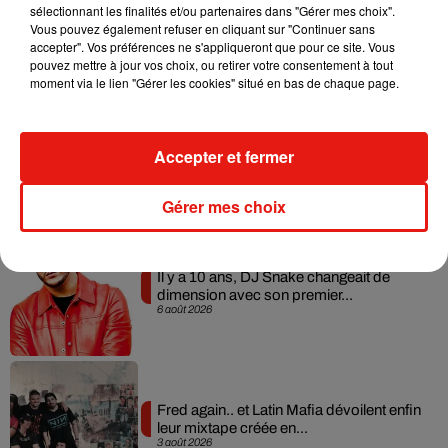
sélectionnant les finalités et/ou partenaires dans "Gérer mes choix".
RÜFÜS DU SOL annonce un nouvel
Vous pouvez également refuser en cliquant sur "Continuer sans
album après sa tournée mondiale
7 août 2026
accepter". Vos préférences ne s'appliqueront que pour ce site. Vous
pouvez mettre à jour vos choix, ou retirer votre consentement à tout
moment via le lien "Gérer les cookies" situé en bas de chaque page.
Angèle et Amélie Lens dévoilent leur
Accepter et fermer
collaboration tant attendue
7 août 2026
Gérer mes choix
Il y a 10 ans, DJ Snake changeait de
dimension avec son premier...
6 août 2026
Fred again.. et Latin Mafia dévoilent enfin
leur mixtape créée en...
3 août 2026