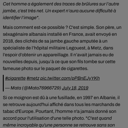
Cet homme a également des traces de brûlures sur l’autre
jambe, c’est très net. Un expert n’aura aucune difficulté à
identifier l’image"
.
Mais comment est-ce possible ? C'est simple. S
on père, un
séxagénaire albanais installé en France, avait envoyé en
2018, des clichés de sa jambe gauche amputée à un
spécialiste de l’hôpital
militaire
Legouest, à Metz, dans
l’espoir d’obtenir un appareillage. Il n’avait jamais eu de
nouvelles depuis, jusqu’à ce que son fils tombe sur cette
fameuse photo sur le paquet de cigarettes.
#cigarette
#metz
pic.twitter.com/pPBnEJyYKh
— Mata (@Mata76966729)
July 18, 2019
Si ce
moignon est dû à une fusillade, en 1997 en
Albanie
,
il
se retrouve aujourd'hui
affiché dans tous les marchands de
tabac d'Europe. Pourtant, l'homme n'a jamais donné son
accord pour l'utilisation d'une telle photo. "
C'est quand
même incroyable qu'une personne se retrouve sans son