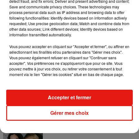
detect fraud, and fix errors; Deliver and present advertising and content;
Save and communicate privacy choices. These technologies may
process personal data such as IP address and browsing data to offer
following functionalities: Identify devices based on information actively
requested; Use precise geolocation data; Match and combine data from
other data sources; Link different devices; Identify devices based on
information transmitted automatically.
Vous pouvez accepter en cliquant sur "Accepter et fermer", ou affiner en
sélectionnant les finalités et/ou partenaires dans "Gérer mes choix".
Vous pouvez également refuser en cliquant sur "Continuer sans
accepter". Vos préférences ne s'appliqueront que pour ce site. Vous
pouvez mettre à jour vos choix, ou retirer votre consentement à tout
moment via le lien "Gérer les cookies" situé en bas de chaque page.
Musique
Accepter et fermer
RÜFÜS DU SOL annonce un nouvel
album après sa tournée mondiale
7 août 2026
Gérer mes choix