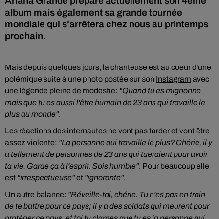
Ariana Grande prépare actuellement son 4ème
album mais également sa grande tournée
mondiale qui s'arrêtera chez nous au printemps
prochain.
Mais depuis quelques jours, la chanteuse est au coeur d'une
polémique suite à une photo postée sur son
Instagram
avec
une légende pleine de modestie:
"Quand tu es mignonne
mais que tu es aussi l'être humain de 23 ans qui travaille le
plus au monde"
.
Les réactions des internautes ne vont pas tarder et vont être
assez violente:
"La personne qui travaille le plus? Chérie, il y
a tellement de personnes de 23 ans qui tueraient pour avoir
ta vie. Garde ça à l'esprit. Sois humble"
. Pour beaucoup elle
est
"irrespectueuse"
et
"ignorante"
.
Un autre balance:
"Réveille-toi, chérie. Tu n'es pas en train
de te battre pour ce pays; il y a des soldats qui meurent pour
protéger ce pays, et toi tu clames que tu es la personne qui