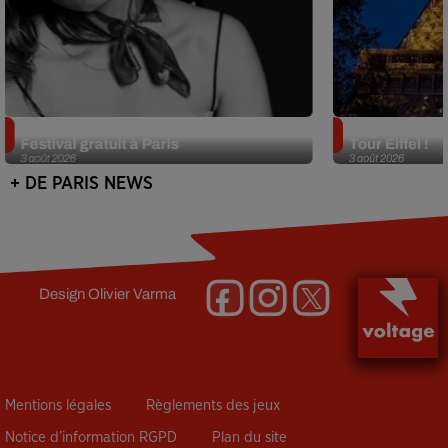
Netflix lance un immense Book
Des DJ sets au
Festival gratuit à Paris
Tour Eiffel !
3 août 2026
3 août 2026
+ DE PARIS NEWS
Design
Olivier Varma
Mentions légales
Règlements des jeux
Notice d’information RGPD
Plan du site