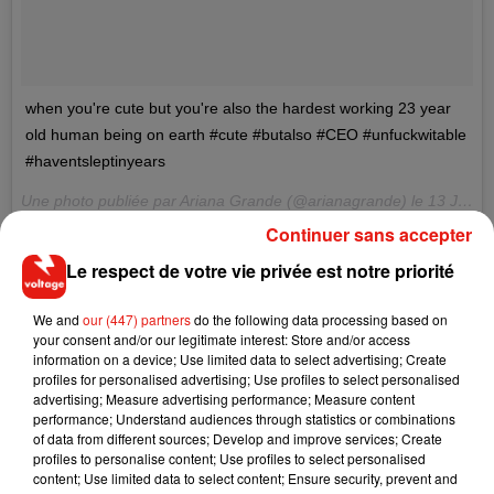
when you're cute but you're also the hardest working 23 year
old human being on earth #cute #butalso #CEO #unfuckwitable
#haventsleptinyears
Une photo publiée par Ariana Grande (@arianagrande) le
13 Janv. 2017 à 11h24 PST
Continuer sans accepter
Le respect de votre vie privée est notre priorité
We and
our (447) partners
do the following data processing based on
your consent and/or our legitimate interest: Store and/or access
information on a device; Use limited data to select advertising; Create
profiles for personalised advertising; Use profiles to select personalised
advertising; Measure advertising performance; Measure content
performance; Understand audiences through statistics or combinations
of data from different sources; Develop and improve services; Create
profiles to personalise content; Use profiles to select personalised
content; Use limited data to select content; Ensure security, prevent and