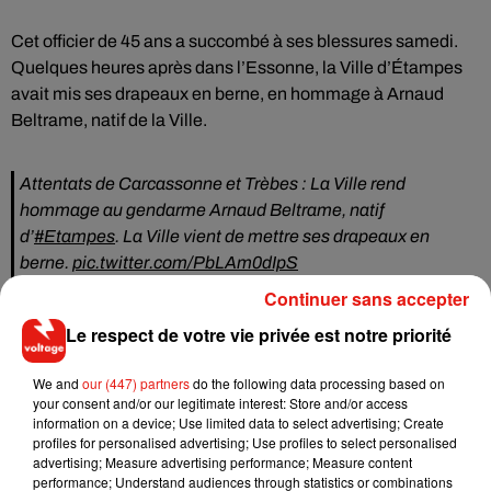
Cet officier de 45 ans a succombé à ses blessures samedi.
Quelques heures après dans l’Essonne, la Ville d’Étampes
avait mis ses drapeaux en berne, en hommage à Arnaud
Beltrame, natif de la Ville.
Attentats de Carcassonne et Trèbes : La Ville rend
hommage au gendarme Arnaud Beltrame, natif
d’
#Etampes
. La Ville vient de mettre ses drapeaux en
berne.
pic.twitter.com/PbLAm0dIpS
Continuer sans accepter
— Mairie d'Etampes (@MairieEtampes)
24 mars 2018
Le respect de votre vie privée est notre priorité
We and
our (447) partners
do the following data processing based on
your consent and/or our legitimate interest: Store and/or access
Musique
information on a device; Use limited data to select advertising; Create
profiles for personalised advertising; Use profiles to select personalised
advertising; Measure advertising performance; Measure content
performance; Understand audiences through statistics or combinations
RÜFÜS DU SOL annonce un nouvel