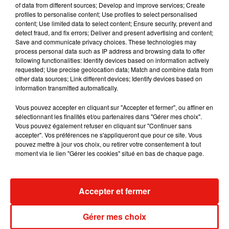
of data from different sources; Develop and improve services; Create
album après sa tournée mondiale
profiles to personalise content; Use profiles to select personalised
7 août 2026
content; Use limited data to select content; Ensure security, prevent and
detect fraud, and fix errors; Deliver and present advertising and content;
Save and communicate privacy choices. These technologies may
process personal data such as IP address and browsing data to offer
following functionalities: Identify devices based on information actively
Angèle et Amélie Lens dévoilent leur
requested; Use precise geolocation data; Match and combine data from
collaboration tant attendue
other data sources; Link different devices; Identify devices based on
7 août 2026
information transmitted automatically.
Vous pouvez accepter en cliquant sur "Accepter et fermer", ou affiner en
sélectionnant les finalités et/ou partenaires dans "Gérer mes choix".
Vous pouvez également refuser en cliquant sur "Continuer sans
Il y a 10 ans, DJ Snake changeait de
accepter". Vos préférences ne s'appliqueront que pour ce site. Vous
dimension avec son premier...
pouvez mettre à jour vos choix, ou retirer votre consentement à tout
6 août 2026
moment via le lien "Gérer les cookies" situé en bas de chaque page.
Accepter et fermer
Fred again.. et Latin Mafia dévoilent enfin
leur mixtape créée en...
Gérer mes choix
3 août 2026