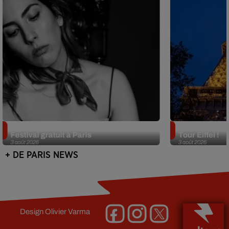
Netflix lance un immense Book
Des DJ sets au
Festival gratuit à Paris
Tour Eiffel !
3 août 2026
3 août 2026
+ DE PARIS NEWS
Design
Olivier Varma