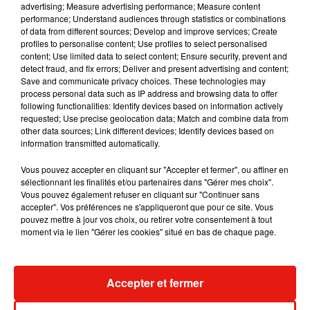
advertising; Measure advertising performance; Measure content
performance; Understand audiences through statistics or combinations
of data from different sources; Develop and improve services; Create
profiles to personalise content; Use profiles to select personalised
RÜFÜS DU SOL annonce un nouvel
content; Use limited data to select content; Ensure security, prevent and
album après sa tournée mondiale
detect fraud, and fix errors; Deliver and present advertising and content;
7 août 2026
Save and communicate privacy choices. These technologies may
process personal data such as IP address and browsing data to offer
following functionalities: Identify devices based on information actively
requested; Use precise geolocation data; Match and combine data from
other data sources; Link different devices; Identify devices based on
Angèle et Amélie Lens dévoilent leur
information transmitted automatically.
collaboration tant attendue
7 août 2026
Vous pouvez accepter en cliquant sur "Accepter et fermer", ou affiner en
sélectionnant les finalités et/ou partenaires dans "Gérer mes choix".
Vous pouvez également refuser en cliquant sur "Continuer sans
accepter". Vos préférences ne s'appliqueront que pour ce site. Vous
pouvez mettre à jour vos choix, ou retirer votre consentement à tout
Il y a 10 ans, DJ Snake changeait de
moment via le lien "Gérer les cookies" situé en bas de chaque page.
dimension avec son premier...
6 août 2026
Accepter et fermer