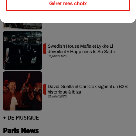
Gérer mes choix
Fred again.. et Latin Mafia dévoilent enfin
leur mixtape créée en...
3 août 2026
Swedish House Mafia et Lykke Li
dévoilent « Happiness Is So Sad »
31 juillet 2026
David Guetta et Carl Cox signent un B2B
historique à Ibiza
31 juillet 2026
+ DE MUSIQUE
Paris News