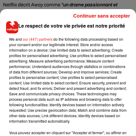
Netflix
décrit
Away
comme
"
un drame passionnant et
émotionnel qui célèbre les incroyables progrès que les
Continuer sans accepter
humains peuvent accomplir et les sacrifices personnels
Le respect de votre vie privée est notre priorité
qu’ils doivent faire en cours de route
"
, dans un
communiqué. Réalisée par Andrew Hinderaker, la série
We and
our (447) partners
do the following data processing based on
Away
a également été produite par la présentatrice Jessica
your consent and/or our legitimate interest: Store and/or access
Goldberg et Matt Reeves, acteur de
La Planète des Singe
s,
information on a device; Use limited data to select advertising; Create
profiles for personalised advertising; Use profiles to select personalised
précise le média
RadioTimes
. Côté casting, les
advertising; Measure advertising performance; Measure content
téléspectateurs pourront retrouver
Josh Charles dans le rôle
performance; Understand audiences through statistics or combinations
du mari ingénieur d’Emma, ainsi que Talitha Bateman qui
of data from different sources; Develop and improve services; Create
profiles to personalise content; Use profiles to select personalised
interprète Lex, sa fille.
La sortie est prévu
le 4 septembre
content; Use limited data to select content; Ensure security, prevent and
prochain
. 3,2,1...Préparez-vous pour le décollage !
detect fraud, and fix errors; Deliver and present advertising and content;
Save and communicate privacy choices. These technologies may
process personal data such as IP address and browsing data to offer
following functionalities: Identify devices based on information actively
requested; Use precise geolocation data; Match and combine data from
Musique
other data sources; Link different devices; Identify devices based on
information transmitted automatically.
Vous pouvez accepter en cliquant sur "Accepter et fermer", ou affiner en