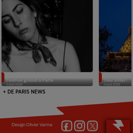
Netflix lance un immense Book
Des DJ sets au
Festival gratuit à Paris
Tour Eiffel !
3 août 2026
3 août 2026
+ DE PARIS NEWS
Design
Olivier Varma