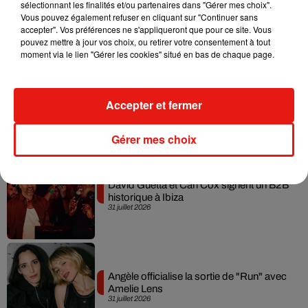
Fred again.. et Latin Mafia dévoilent enfin
sélectionnant les finalités et/ou partenaires dans "Gérer mes choix".
leur mixtape créée en...
Vous pouvez également refuser en cliquant sur "Continuer sans
3 août 2026
accepter". Vos préférences ne s'appliqueront que pour ce site. Vous
pouvez mettre à jour vos choix, ou retirer votre consentement à tout
moment via le lien "Gérer les cookies" situé en bas de chaque page.
Swedish House Mafia et Lykke Li
Accepter et fermer
dévoilent « Happiness Is So Sad »
31 juillet 2026
Gérer mes choix
David Guetta et Carl Cox signent un B2B
historique à Ibiza
31 juillet 2026
Angèle officialise la sortie de "Run" avec
Amelie Lens
31 juillet 2026