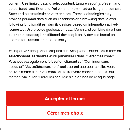
content; Use limited data to select content; Ensure security, prevent and
"Pour chaque interrogation, une note sera attribuée qui
detect fraud, and fix errors; Deliver and present advertising and content;
pourra, lorsqu'elle en améliorera la valeur, remplacer la
Save and communicate privacy choices. These technologies may
moyenne initiale" du candidat, est-il précisé.
process personal data such as IP address and browsing data to offer
following functionalities: Identify devices based on information actively
requested; Use precise geolocation data; Match and combine data from
other data sources; Link different devices; Identify devices based on
information transmitted automatically.
Vous pouvez accepter en cliquant sur "Accepter et fermer", ou affiner en
sélectionnant les finalités et/ou partenaires dans "Gérer mes choix".
(Avec AFP)
Vous pouvez également refuser en cliquant sur "Continuer sans
accepter". Vos préférences ne s'appliqueront que pour ce site. Vous
pouvez mettre à jour vos choix, ou retirer votre consentement à tout
moment via le lien "Gérer les cookies" situé en bas de chaque page.
Musique
Accepter et fermer
RÜFÜS DU SOL annonce un nouvel
Gérer mes choix
album après sa tournée mondiale
7 août 2026