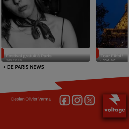
Netflix lance un immense Book
Des DJ sets au
Festival gratuit à Paris
Tour Eiffel !
3 août 2026
3 août 2026
+ DE PARIS NEWS
Design
Olivier Varma