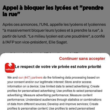
Appel à bloquer les lycées et "prendre
la rue"
Après ces annonces, l'UNL appelle les lycéens et lycéennes
"à massivement bloquer leurs lycées et à prendre la rue", à
partir de lundi. "Le milieu lycéen est une poudrière", a confié
à l'AFP son vice-président, Elie Saget.
Jeudi, les ministères de l'Education et de l'Enseignement
Continuer sans accepter
supérieur ont détaillé les modalités de la session de
rattrapage exceptionnelle prévue cette année pour les 180
Le respect de votre vie privée est notre priorité
000 candidats en BTS qui ne pourront pas valider leur
We and
our (447) partners
do the following data processing based on
diplôme.
your consent and/or our legitimate interest: Store and/or access
information on a device; Use limited data to select advertising; Create
La session sera composée de deux épreuves orales : une
profiles for personalised advertising; Use profiles to select personalised
advertising; Measure advertising performance; Measure content
interrogation portant sur les disciplines générales et une
performance; Understand audiences through statistics or combinations
autre sur le domaine professionnel.
of data from different sources; Develop and improve services; Create
profiles to personalise content; Use profiles to select personalised