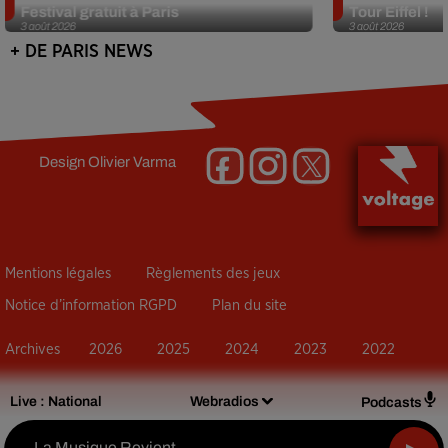
Festival gratuit à Paris
Tour Eiffel !
3 août 2026
3 août 2026
+ DE PARIS NEWS
Design
Olivier Varma
Mentions légales
Règlements des jeux
Notice d’information RGPD
Plan du site
Archives
2026
2025
2024
2023
2022
Live :
National
Webradios
Podcasts
La Musique Revient