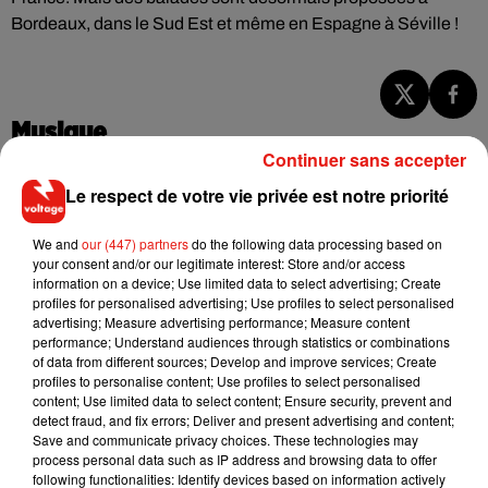
Bordeaux, dans le Sud Est et même en Espagne à Séville !
Musique
Continuer sans accepter
Le respect de votre vie privée est notre priorité
RÜFÜS DU SOL annonce un nouvel
album après sa tournée mondiale
We and
our (447) partners
do the following data processing based on
7 août 2026
your consent and/or our legitimate interest: Store and/or access
information on a device; Use limited data to select advertising; Create
profiles for personalised advertising; Use profiles to select personalised
advertising; Measure advertising performance; Measure content
performance; Understand audiences through statistics or combinations
Angèle et Amélie Lens dévoilent leur
of data from different sources; Develop and improve services; Create
collaboration tant attendue
profiles to personalise content; Use profiles to select personalised
7 août 2026
content; Use limited data to select content; Ensure security, prevent and
detect fraud, and fix errors; Deliver and present advertising and content;
Save and communicate privacy choices. These technologies may
process personal data such as IP address and browsing data to offer
following functionalities: Identify devices based on information actively