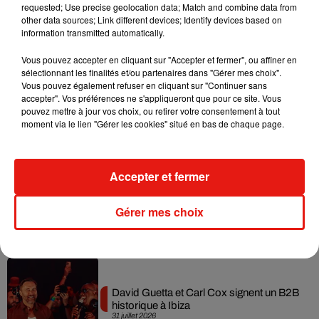
requested; Use precise geolocation data; Match and combine data from
Il y a 10 ans, DJ Snake changeait de
other data sources; Link different devices; Identify devices based on
dimension avec son premier...
6 août 2026
information transmitted automatically.
Vous pouvez accepter en cliquant sur "Accepter et fermer", ou affiner en
sélectionnant les finalités et/ou partenaires dans "Gérer mes choix".
Vous pouvez également refuser en cliquant sur "Continuer sans
accepter". Vos préférences ne s'appliqueront que pour ce site. Vous
Fred again.. et Latin Mafia dévoilent enfin
pouvez mettre à jour vos choix, ou retirer votre consentement à tout
leur mixtape créée en...
moment via le lien "Gérer les cookies" situé en bas de chaque page.
3 août 2026
Accepter et fermer
Swedish House Mafia et Lykke Li
Gérer mes choix
dévoilent « Happiness Is So Sad »
31 juillet 2026
David Guetta et Carl Cox signent un B2B
historique à Ibiza
31 juillet 2026