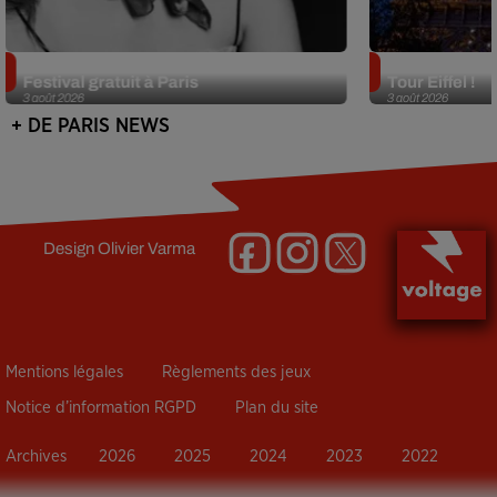
Netflix lance un immense Book
Des DJ sets au
Festival gratuit à Paris
Tour Eiffel !
3 août 2026
3 août 2026
+ DE PARIS NEWS
Design
Olivier Varma
Mentions légales
Règlements des jeux
Notice d’information RGPD
Plan du site
Archives
2026
2025
2024
2023
2022