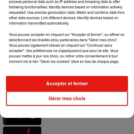
process personal data such as IP address and browsing data to offer
following functionalities: Identify devices based on information actively
requested; Use precise geolocation data; Match and combine data from
other data sources; Link different devices; Identify devices based on
Il y a 10 ans, DJ Snake changeait de
information transmitted automatically.
dimension avec son premier...
6 août 2026
Vous pouvez accepter en cliquant sur "Accepter et fermer", ou affiner en
sélectionnant les finalités et/ou partenaires dans "Gérer mes choix".
Vous pouvez également refuser en cliquant sur "Continuer sans
accepter". Vos préférences ne s'appliqueront que pour ce site. Vous
pouvez mettre à jour vos choix, ou retirer votre consentement à tout
moment via le lien "Gérer les cookies" situé en bas de chaque page.
Fred again.. et Latin Mafia dévoilent enfin
leur mixtape créée en...
3 août 2026
Accepter et fermer
Gérer mes choix
Swedish House Mafia et Lykke Li
dévoilent « Happiness Is So Sad »
31 juillet 2026