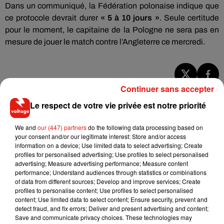
Dans un communiqué, la Fédération polonaise indique que
ce protocole devrait durer
« 5 à 10 jours »
. Seule certitude
pour le moment, le capitaine de la Pologne ne sera pas en
mesure de jouer le match contre l’Angleterre ce mercredi.
Continuer sans accepter
Musique
Le respect de votre vie privée est notre priorité
We and
our (447) partners
do the following data processing based on
RÜFÜS DU SOL annonce un nouvel
your consent and/or our legitimate interest: Store and/or access
album après sa tournée mondiale
7 août 2026
information on a device; Use limited data to select advertising; Create
profiles for personalised advertising; Use profiles to select personalised
advertising; Measure advertising performance; Measure content
performance; Understand audiences through statistics or combinations
of data from different sources; Develop and improve services; Create
profiles to personalise content; Use profiles to select personalised
Angèle et Amélie Lens dévoilent leur
content; Use limited data to select content; Ensure security, prevent and
collaboration tant attendue
detect fraud, and fix errors; Deliver and present advertising and content;
7 août 2026
Save and communicate privacy choices. These technologies may