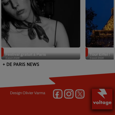
Netflix lance un immense Book
Des DJ sets au
Festival gratuit à Paris
Tour Eiffel !
3 août 2026
3 août 2026
+ DE PARIS NEWS
Design
Olivier Varma