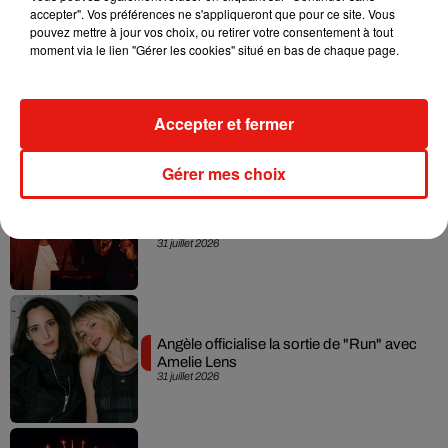
accepter". Vos préférences ne s'appliqueront que pour ce site. Vous
pouvez mettre à jour vos choix, ou retirer votre consentement à tout
moment via le lien "Gérer les cookies" situé en bas de chaque page.
Swedish House Mafia et Lykke Li
dévoilent « Happiness Is So Sad »
31 juillet 2026
Accepter et fermer
Gérer mes choix
David Guetta et Carl Cox signent un B2B
historique à Ibiza
31 juillet 2026
Angèle officialise la sortie de "Run" avec
Amelie Lens
31 juillet 2026