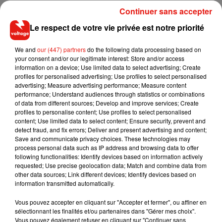
sa sœur Solange Knowles qui l’a rejointe sur scène pour une
Continuer sans accepter
séquence de Twerk d’anthologie.
Le respect de votre vie privée est notre priorité
Beyoncé invite JAY-Z sur "Deja Vu".
#BEYCHELLA
pic.twitter.com/k8mnKsO85w
We and
our (447) partners
do the following data processing based on
your consent and/or our legitimate interest: Store and/or access
— BEYONCÉ DIVA (@Bey_Diva_)
15 avril 2018
information on a device; Use limited data to select advertising; Create
profiles for personalised advertising; Use profiles to select personalised
�xܭ�xܭ�xܭ�xܭ�xܭ�xܭOMG best show ever
advertising; Measure advertising performance; Measure content
#Beychella
pic.twitter.com/mBmQB2BcdJ
performance; Understand audiences through statistics or combinations
of data from different sources; Develop and improve services; Create
— No budy (@Saleh_kamelll)
15 avril 2018
profiles to personalise content; Use profiles to select personalised
content; Use limited data to select content; Ensure security, prevent and
detect fraud, and fix errors; Deliver and present advertising and content;
Save and communicate privacy choices. These technologies may
process personal data such as IP address and browsing data to offer
following functionalities: Identify devices based on information actively
Musique
requested; Use precise geolocation data; Match and combine data from
other data sources; Link different devices; Identify devices based on
information transmitted automatically.
Fred again.. et Latin Mafia dévoilent enfin
Vous pouvez accepter en cliquant sur "Accepter et fermer", ou affiner en
leur mixtape créée en...
sélectionnant les finalités et/ou partenaires dans "Gérer mes choix".
3 août 2026
Vous pouvez également refuser en cliquant sur "Continuer sans