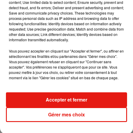
content; Use limited data to select content; Ensure security, prevent and
detect fraud, and fix errors; Deliver and present advertising and content;
Save and communicate privacy choices. These technologies may
Fred again.. et Latin Mafia dévoilent enfin
process personal data such as IP address and browsing data to offer
leur mixtape créée en...
following functionalities: Identify devices based on information actively
3 août 2026
requested; Use precise geolocation data; Match and combine data from
other data sources; Link different devices; Identify devices based on
information transmitted automatically.
Vous pouvez accepter en cliquant sur "Accepter et fermer", ou affiner en
Swedish House Mafia et Lykke Li
sélectionnant les finalités et/ou partenaires dans "Gérer mes choix".
dévoilent « Happiness Is So Sad »
Vous pouvez également refuser en cliquant sur "Continuer sans
31 juillet 2026
accepter". Vos préférences ne s'appliqueront que pour ce site. Vous
pouvez mettre à jour vos choix, ou retirer votre consentement à tout
moment via le lien "Gérer les cookies" situé en bas de chaque page.
David Guetta et Carl Cox signent un B2B
Accepter et fermer
historique à Ibiza
31 juillet 2026
Gérer mes choix