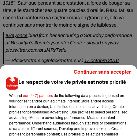
1015"
. Sauf que pendant sa prestation, à force de bouger sa
tête, elle s'arracher ses quatre boucles d'oreille. Résultat, sur
scène la chanteuse va saigner mais en grand pro, elle va
continuer sans montrer le moindre signe de faiblesse.
#Beyoncé
bled from her ear during a Saturday performance
at Brooklyn's
#barclayscenter
Center, slayed anyway
pic.twitter.com/btuMRrTsdu
— BlackMatters (@blackmattersus)
17 octobre 2016
Continuer sans accepter
Le respect de votre vie privée est notre priorité
Musique
We and
our (447) partners
do the following data processing based on
your consent and/or our legitimate interest: Store and/or access
information on a device; Use limited data to select advertising; Create
profiles for personalised advertising; Use profiles to select personalised
Il y a 10 ans, DJ Snake changeait de
advertising; Measure advertising performance; Measure content
dimension avec son premier...
performance; Understand audiences through statistics or combinations
6 août 2026
of data from different sources; Develop and improve services; Create
profiles to personalise content; Use profiles to select personalised