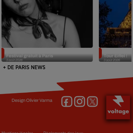
Netflix lance un immense Book
Des DJ sets au
Festival gratuit à Paris
Tour Eiffel !
3 août 2026
3 août 2026
+ DE PARIS NEWS
Design
Olivier Varma