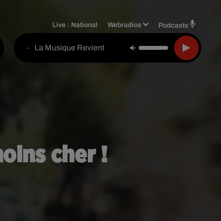
Live :
National
Webradios
Podcasts
La Musique Revient
-
oins cher !