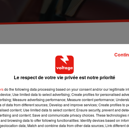
arburant, le chef de l'état a annoncé une réduction
les modalités de délivrance du permis devraient
Contin
s.
Le respect de votre vie privée est notre priorité
e grosses dépenses. En moyenne, en France, passer le permis
te même jusqu’à 2140 €. En en prime, vous avez plus d’une une
ers
do the following data processing based on your consent and/or our legitimate int
ue pour retenter vote chance.
Mais, bonne nouvelle, la
semaine
device; Use limited data to select advertising; Create profiles for personalised adver
que du coût du permis. Cette annonce intervient alors que la
vertising; Measure advertising performance; Measure content performance; Unders
ns of data from different sources; Develop and improve services; Create profiles to 
rburant.
alised content; Use limited data to select content; Ensure security, prevent and detect
ertising and content; Save and communicate privacy choices. These technologies
e du cout du
permis de conduire
? Tout d’abord, le chef de l’état
and browsing data to offer following functionalities: Identify devices based on infor
e dans l’enseignement scolaire. L’examen du code se passerait
eolocation data; Match and combine data from other data sources; Link different de