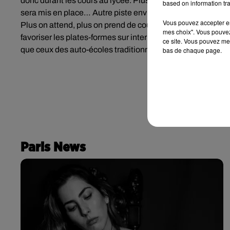
donc durant les cours au lycée. Plus besoin de financer 
based on information tra
sera mis en place… Autre piste envisagée pour faire baisse
Vous pouvez accepter en 
Plus on attend, plus on prend de cours pour être au top le j
mes choix". Vous pouvez
favoriser les plates-formes sur internet qui proposent de l
ce site. Vous pouvez met
que ceux des auto-écoles traditionnelles. Cette éventuali
bas de chaque page.
Paris News