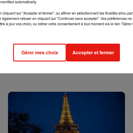
des cours de code. Reste à avoir comment ce nouvel enseignemen
nsmitted automatically.
r le coût du permis : réduire les délais de passage de l’examen.
cliquant sur "Accepter et fermer", ou affiner en sélectionnant les finalités et/ou pa
our J et plus on paye... Enfin, le gouvernement pourrait aussi
 également refuser en cliquant sur "Continuer sans accepter". Vos préférences ne 
ouer un moniteur et qui présentent des tarifs 30 à 40% moins che
tre à jour vos choix, ou retirer votre consentement à tout moment via le lien "Gérer 
té suscite déjà une grande inquiétude chez ces dernières.
Gérer mes choix
Accepter et fermer