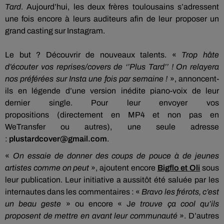
Tard
.
Aujourd’hui, les deux frères toulousains s’adressent
une fois encore à leurs auditeurs afin de leur proposer un
grand casting sur
Instagram
.
Le but ?
Découvrir de nouveaux talents.
«
Trop hâte
d’écouter vos reprises/covers de ‘’Plus Tard’’ !
On relayera
nos préférées sur
Insta
une fois par semaine !
»,
annoncent-
ils en légende d’une version inédite piano-voix de leur
dernier single.
Pour leur envoyer vos
propositions
(directement en
MP4
et non pas en
W
eTransfer
ou autres)
, une seule adresse
:
plustardcover@gmail.com
.
«
On essaie de donner des coups de pouce à de jeunes
artistes comme on peut
», ajoutent encore
Bigflo
et
Oli
sous
leur publication.
Leur initiative a aussitôt été saluée par les
internautes dans les commentaires :
«
Bravo les frérots, c’est
un beau geste
» ou encore « J
e trouve ça cool qu’ils
proposent de mettre en avant leur communauté
».
D’autres