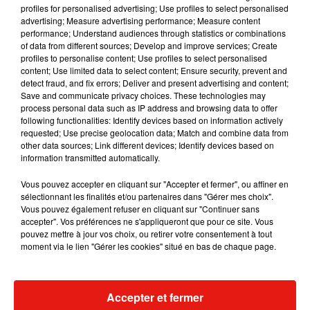
profiles for personalised advertising; Use profiles to select personalised
dans le mail pour éviter les wetransfer etc) On essaie de
advertising; Measure advertising performance; Measure content
donner des coup de pouce a de jeunes artistes comme on
performance; Understand audiences through statistics or combinations
peut �x�
of data from different sources; Develop and improve services; Create
profiles to personalise content; Use profiles to select personalised
Une publication partagée par
Bigflo & Oli
(@bigfloetoli) le
7 Nov. 2018 à 9 :40 PST
content; Use limited data to select content; Ensure security, prevent and
detect fraud, and fix errors; Deliver and present advertising and content;
Save and communicate privacy choices. These technologies may
En attendant de connaître les jeunes talents sélectionnés les
process personal data such as IP address and browsing data to offer
deux rappeurs, on les retrouve à l’affiche du dessin-animé
following functionalities: Identify devices based on information actively
requested; Use precise geolocation data; Match and combine data from
Pomme & Oignon
sur la chaîne Cartoon Network.
Une
other data sources; Link different devices; Identify devices based on
expérience dans la comédie qui leur a donné des envies
information transmitted automatically.
cinématographiques.
Après une brève apparition
dans
Alad’2
, Florian et
Olivio
veulent désormais réaliser leur
Vous pouvez accepter en cliquant sur "Accepter et fermer", ou affiner en
sélectionnant les finalités et/ou partenaires dans "Gérer mes choix".
propre film :
«
On
a été contacté par le cinéma, on a reçu
Vous pouvez également refuser en cliquant sur "Continuer sans
deux ou trois scénarios déjà.
Mais, nous, on a notre projet de
accepter". Vos préférences ne s'appliqueront que pour ce site. Vous
faire notre propre film.
On est en discussion avec des
pouvez mettre à jour vos choix, ou retirer votre consentement à tout
moment via le lien "Gérer les cookies" situé en bas de chaque page.
producteurs…
(…)
.
C’est sûr qu’on fera un film, c’est sûr qu’il y
aura plein d’amis à nous dedans
».
Affaire à suivre.
Accepter et fermer