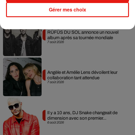
Gérer mes choix
Musique
RÜFÜS DU SOL annonce un nouvel
album après sa tournée mondiale
7 août 2026
Angèle et Amélie Lens dévoilent leur
collaboration tant attendue
7 août 2026
Il y a 10 ans, DJ Snake changeait de
dimension avec son premier...
6 août 2026