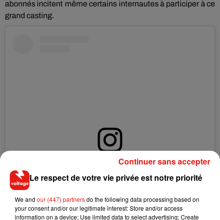
abonnés incitent même certains internautes à participer à ce
grand casting.
Continuer sans accepter
Voir cette publication sur Instagram
Le respect de votre vie privée est notre priorité
Trop hate d’écouter vos reprises/covers de «Plus Tard» ! On
relayera nos préférés sur insta une fois par semaine !
We and
our (447) partners
do the following data processing based on
Envoyez par mail a plustardcover@gmail.com votre video et
your consent and/or our legitimate interest: Store and/or access
votre insta ! (Essayer d’envoyer la vidéo en mp4 directement
information on a device; Use limited data to select advertising; Create