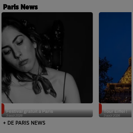
Paris News
Netflix lance un immense Book
Des DJ sets au
Festival gratuit à Paris
Tour Eiffel !
3 août 2026
3 août 2026
+ DE PARIS NEWS