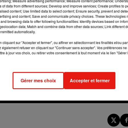
vertising; Measure advertising performance; Measure content performance; Unders
ns of data from different sources; Develop and improve services; Create profiles to 
alised content; Use limited data to select content; Ensure security, prevent and detect
ertising and content; Save and communicate privacy choices. These technologies
and browsing data to offer following functionalities: Identify devices based on infor
eolocation data; Match and combine data from other data sources; Link different de
nsmitted automatically.
cliquant sur "Accepter et fermer", ou affiner en sélectionnant les finalités et/ou pa
 également refuser en cliquant sur "Continuer sans accepter". Vos préférences ne 
tre à jour vos choix, ou retirer votre consentement à tout moment via le lien "Gérer 
Gérer mes choix
Accepter et fermer