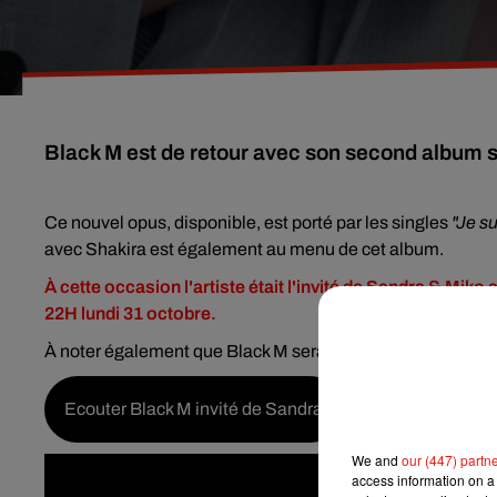
Black M est de retour avec son second album so
Ce nouvel opus, disponible, est porté par les singles
"Je s
avec Shakira est également au menu de cet album.
À cette occasion l'artiste était l'invité de Sandra & Miko
22H lundi 31 octobre.
À noter également que Black M sera sur la scène du cabar
Ecouter Black M invité de Sandra
We and
our (447) partn
access information on a 