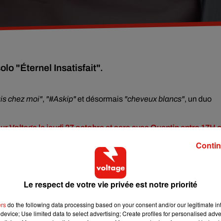
lo "Éternel Insatisfait".
uis chez moi"
,
"#Askip"
et désormais
"cheveux blancs"
, un duo
 sur Voltage le jeudi 27 octobre et sera avec Quentin entre 17H e
Contin
et sauvage le 9 décembre pour le Voltage Live,
place à gagner ic
Le respect de votre vie privée est notre priorité
ers
do the following data processing based on your consent and/or our legitimate int
device; Use limited data to select advertising; Create profiles for personalised adver