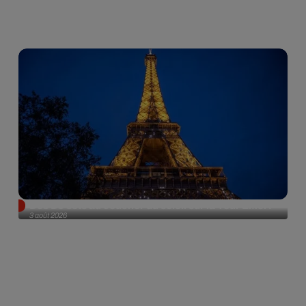
Des DJ sets au coucher du soleil sur la Tour Eiffel !
3 août 2026