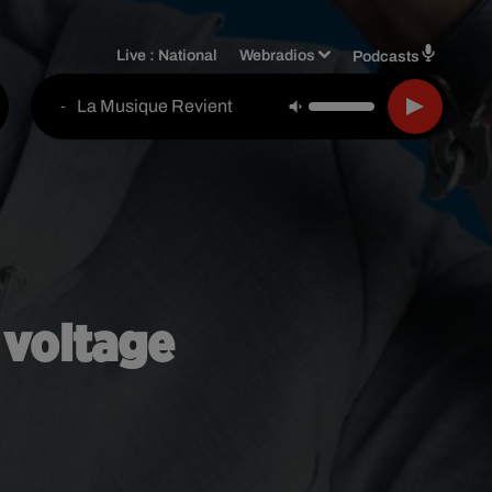
Live :
National
Webradios
Podcasts
La Musique Revient
-
 voltage