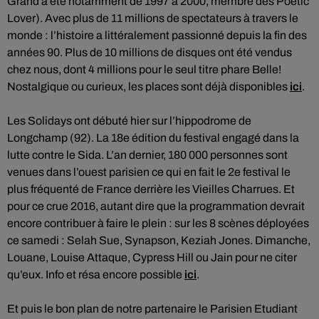
Grand a été notamment de 1997 à 2000, membre des Poetic
Lover). Avec plus de 11 millions de spectateurs à travers le
monde : l’histoire a littéralement passionné depuis la fin des
années 90. Plus de 10 millions de disques ont été vendus
chez nous, dont 4 millions pour le seul titre phare Belle!
Nostalgique ou curieux, les places sont déjà disponibles
ici
.
Les Solidays ont débuté hier sur l’hippodrome de
Longchamp (92). La 18e édition du festival engagé dans la
lutte contre le Sida. L’an dernier, 180 000 personnes sont
venues dans l’ouest parisien ce qui en fait le 2e festival le
plus fréquenté de France derrière les Vieilles Charrues. Et
pour ce crue 2016, autant dire que la programmation devrait
encore contribuer à faire le plein : sur les 8 scènes déployées
ce samedi : Selah Sue, Synapson, Keziah Jones. Dimanche,
Louane, Louise Attaque, Cypress Hill ou Jain pour ne citer
qu’eux. Info et résa encore possible
ici
.
Et puis le bon plan de notre partenaire le Parisien Etudiant