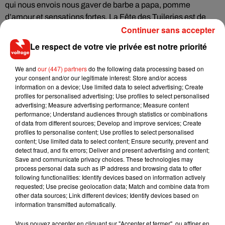
qui nous envois nous gaver de barbe a papa, pomme
d’amour et sensations fortes. La Fête des Tuileries est de
Continuer sans accepter
retour dès ce samedi jusqu’au 22 août. 80 attractions
foraines (dont 20 manèges), chevaux de bois, palais des
Le respect de votre vie privée est notre priorité
glaces, auto-tamponneuses, trains fantômes, tirs à la
carabine, etc. La grande roue est bien sûr le manège
We and
our (447) partners
do the following data processing based on
incontournable. L’accès à la foire est gratuit. Vous trouvez les
your consent and/or our legitimate interest: Store and/or access
information on a device; Use limited data to select advertising; Create
infos pratiques
ici
.
profiles for personalised advertising; Use profiles to select personalised
advertising; Measure advertising performance; Measure content
Bon week-end sur Voltage
performance; Understand audiences through statistics or combinations
of data from different sources; Develop and improve services; Create
profiles to personalise content; Use profiles to select personalised
Ecouter Bons Plans Loisirs du 25 juin 2016
content; Use limited data to select content; Ensure security, prevent and
detect fraud, and fix errors; Deliver and present advertising and content;
Save and communicate privacy choices. These technologies may
process personal data such as IP address and browsing data to offer
following functionalities: Identify devices based on information actively
requested; Use precise geolocation data; Match and combine data from
other data sources; Link different devices; Identify devices based on
Musique
information transmitted automatically.
Vous pouvez accepter en cliquant sur "Accepter et fermer", ou affiner en