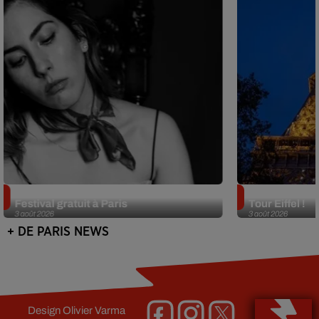
Netflix lance un immense Book
Des DJ sets au
Festival gratuit à Paris
Tour Eiffel !
3 août 2026
3 août 2026
+ DE PARIS NEWS
Design
Olivier Varma