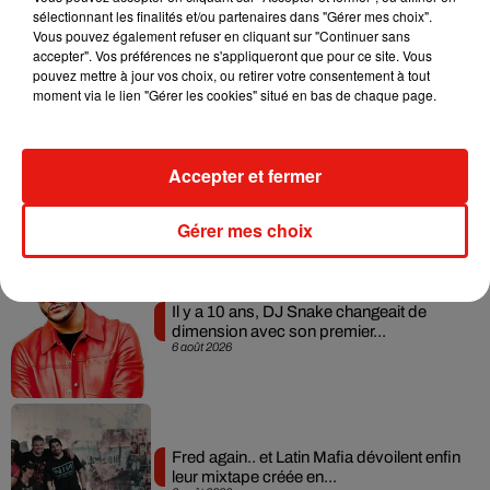
sélectionnant les finalités et/ou partenaires dans "Gérer mes choix".
RÜFÜS DU SOL annonce un nouvel
Vous pouvez également refuser en cliquant sur "Continuer sans
album après sa tournée mondiale
accepter". Vos préférences ne s'appliqueront que pour ce site. Vous
7 août 2026
pouvez mettre à jour vos choix, ou retirer votre consentement à tout
moment via le lien "Gérer les cookies" situé en bas de chaque page.
Angèle et Amélie Lens dévoilent leur
Accepter et fermer
collaboration tant attendue
7 août 2026
Gérer mes choix
Il y a 10 ans, DJ Snake changeait de
dimension avec son premier...
6 août 2026
Fred again.. et Latin Mafia dévoilent enfin
leur mixtape créée en...