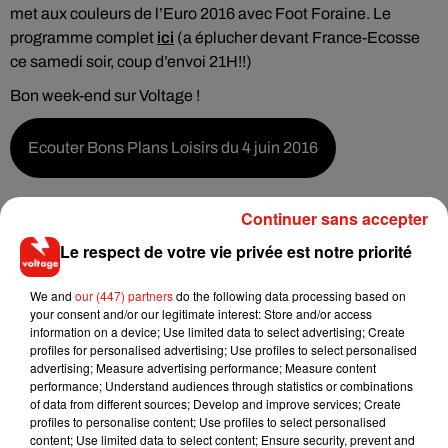
met aux couleurs de l’Euro 2016 avec Foot Foraine. Le
programme complet
ici
(a éplucher devant France-Ecosse
ce samedi soir, coup d’envoi 21H!!)
Bon week-end sur Voltage !
Ecouter Bons Plans Loisirs du 4 juin 2016
Continuer sans accepter
Le respect de votre vie privée est notre priorité
Musique
We and
our (447) partners
do the following data processing based on
your consent and/or our legitimate interest: Store and/or access
information on a device; Use limited data to select advertising; Create
Angèle et Amélie Lens dévoilent leur
profiles for personalised advertising; Use profiles to select personalised
collaboration tant attendue
advertising; Measure advertising performance; Measure content
7 août 2026
performance; Understand audiences through statistics or combinations
of data from different sources; Develop and improve services; Create
profiles to personalise content; Use profiles to select personalised
content; Use limited data to select content; Ensure security, prevent and