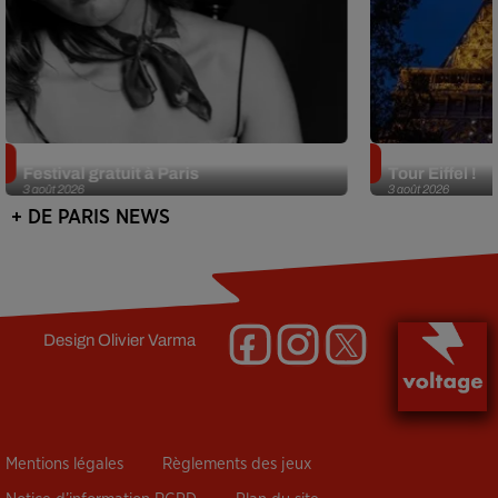
Netflix lance un immense Book
Des DJ sets au
Festival gratuit à Paris
Tour Eiffel !
3 août 2026
3 août 2026
+ DE PARIS NEWS
Design
Olivier Varma
Mentions légales
Règlements des jeux