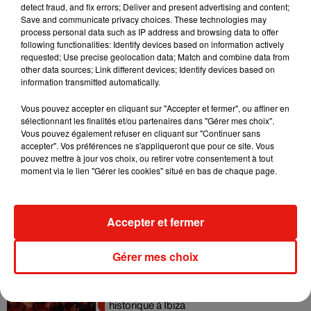
detect fraud, and fix errors; Deliver and present advertising and content;
Il y a 10 ans, DJ Snake changeait de
Save and communicate privacy choices. These technologies may
dimension avec son premier...
process personal data such as IP address and browsing data to offer
6 août 2026
following functionalities: Identify devices based on information actively
requested; Use precise geolocation data; Match and combine data from
other data sources; Link different devices; Identify devices based on
information transmitted automatically.
Fred again.. et Latin Mafia dévoilent enfin
Vous pouvez accepter en cliquant sur "Accepter et fermer", ou affiner en
leur mixtape créée en...
sélectionnant les finalités et/ou partenaires dans "Gérer mes choix".
3 août 2026
Vous pouvez également refuser en cliquant sur "Continuer sans
accepter". Vos préférences ne s'appliqueront que pour ce site. Vous
pouvez mettre à jour vos choix, ou retirer votre consentement à tout
moment via le lien "Gérer les cookies" situé en bas de chaque page.
Swedish House Mafia et Lykke Li
dévoilent « Happiness Is So Sad »
Accepter et fermer
31 juillet 2026
Gérer mes choix
David Guetta et Carl Cox signent un B2B
historique à Ibiza