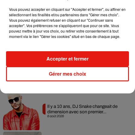
Musique
Vous pouvez accepter en cliquant sur "Accepter et fermer", ou affiner en
sélectionnant les finalités et/ou partenaires dans "Gérer mes choix".
Vous pouvez également refuser en cliquant sur "Continuer sans
accepter". Vos préférences ne s'appliqueront que pour ce site. Vous
RÜFÜS DU SOL annonce un nouvel
pouvez mettre à jour vos choix, ou retirer votre consentement à tout
album après sa tournée mondiale
moment via le lien "Gérer les cookies" situé en bas de chaque page.
7 août 2026
Accepter et fermer
Angèle et Amélie Lens dévoilent leur
collaboration tant attendue
Gérer mes choix
7 août 2026
Il y a 10 ans, DJ Snake changeait de
dimension avec son premier...
6 août 2026