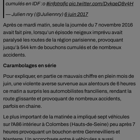
cumulés en IDF :o
#infotrafic
pic.twitter.com/DvkaeD8v4H
— Julien nry (@Juliennry)
6 juin 2017
Après ce mardi matin, seule la journée du 7 novembre 2016
avait fait pire, lorsqu’un épisode neigeux imprévu avait
paralysé les routes de la région parisienne, provoquant
jusqu’à 544 km de bouchons cumulés et de nombreux
accidents.
Carambolages en série
Pour expliquer, en partie ce mauvais chiffre en plein mois de
juin, une violente averse survenue aux alentours de 6 heures
ce matin a surpris les automobilistes franciliens, rendant la
route glissante et provoquant de nombreux accidents,
parfois en chaine.
Le plus important de la matinée a impliqué sept véhicules
sur l'A86 intérieur à Colombes (Hauts-de-Seine) peu après 7
heures provoquant un bouchon entre Gennevilliers et
Nanterre. Un accrochage entre 4 véhicules a aussi