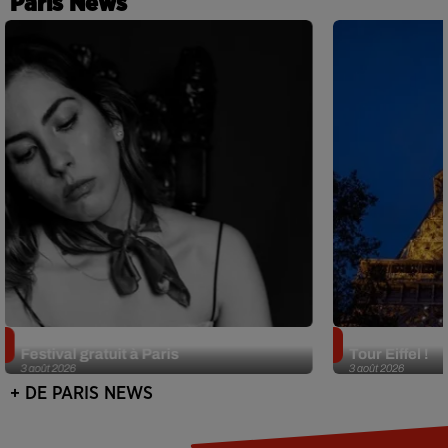
Paris News
Netflix lance un immense Book
Des DJ sets au
Festival gratuit à Paris
Tour Eiffel !
3 août 2026
3 août 2026
+ DE PARIS NEWS