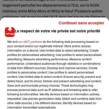
largement perturbé les déplacements à l’Est, sur la N104
intérieur, entre Mitry-Mory et Mitry le Neuf. Plusieurs autres
collisions, ont aussi touché l’A15 dans les Hauts-de-Seine et
Continuer sans accepter
le Val-d’Oise. Au pire moment de la matinée, on
comptabilisait jusqu’à 10 accidents simultanément.
Le respect de votre vie privée est notre priorité
La situation est en cours de retour à la normale
We and
our (447) partners
do the following data processing based on
Vers 11 heures 30, ce mardi,
Sytadin
comptabilisait encore
your consent and/or our legitimate interest: Store and/or access
information on a device; Use limited data to select advertising; Create
200km de bouchons avec encore quatre accidents en cours
profiles for personalised advertising; Use profiles to select personalised
de dégagement. La circulation restait notamment difficile sur
advertising; Measure advertising performance; Measure content
l’Autoroute A6 (A6a – A6b), de Wissous aux portes de Paris
performance; Understand audiences through statistics or combinations
of data from different sources; Develop and improve services; Create
avec près de 30 minutes de ralentissement. Deux autres
profiles to personalise content; Use profiles to select personalised
accrochages sur l’A13 dans les Yvelines et l’A86 extérieur à
content; Use limited data to select content; Ensure security, prevent and
Bondy étaient en cours de dégagement.
detect fraud, and fix errors; Deliver and present advertising and content;
Save and communicate privacy choices. These technologies may
process personal data such as IP address and browsing data to offer
following functionalities: Identify devices based on information actively
requested; Use precise geolocation data; Match and combine data from
other data sources; Link different devices; Identify devices based on
information transmitted automatically.