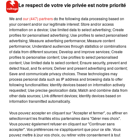
Le respect de votre vie privée est notre priorité
We and
our (447) partners
do the following data processing based on
your consent and/or our legitimate interest: Store and/or access
information on a device; Use limited data to select advertising; Create
profiles for personalised advertising; Use profiles to select personalised
advertising; Measure advertising performance; Measure content
performance; Understand audiences through statistics or combinations
of data from different sources; Develop and improve services; Create
profiles to personalise content; Use profiles to select personalised
content; Use limited data to select content; Ensure security, prevent and
detect fraud, and fix errors; Deliver and present advertising and content;
Musique
Save and communicate privacy choices. These technologies may
process personal data such as IP address and browsing data to offer
following functionalities: Identify devices based on information actively
requested; Use precise geolocation data; Match and combine data from
other data sources; Link different devices; Identify devices based on
RÜFÜS DU SOL annonce un nouvel
information transmitted automatically.
album après sa tournée mondiale
7 août 2026
Vous pouvez accepter en cliquant sur "Accepter et fermer", ou affiner en
sélectionnant les finalités et/ou partenaires dans "Gérer mes choix".
Vous pouvez également refuser en cliquant sur "Continuer sans
accepter". Vos préférences ne s'appliqueront que pour ce site. Vous
pouvez mettre à jour vos choix, ou retirer votre consentement à tout
Angèle et Amélie Lens dévoilent leur