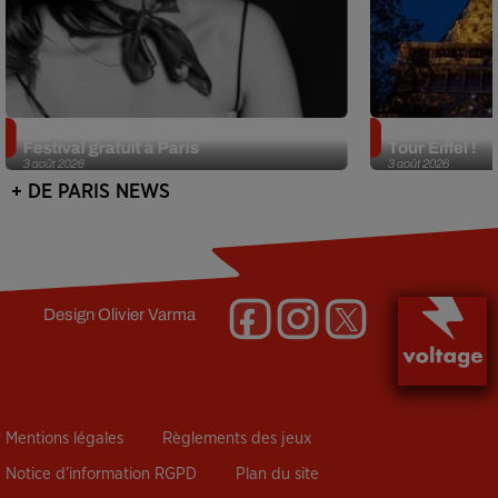
Netflix lance un immense Book
Des DJ sets au
Festival gratuit à Paris
Tour Eiffel !
3 août 2026
3 août 2026
+ DE PARIS NEWS
Design
Olivier Varma
Mentions légales
Règlements des jeux
Notice d’information RGPD
Plan du site