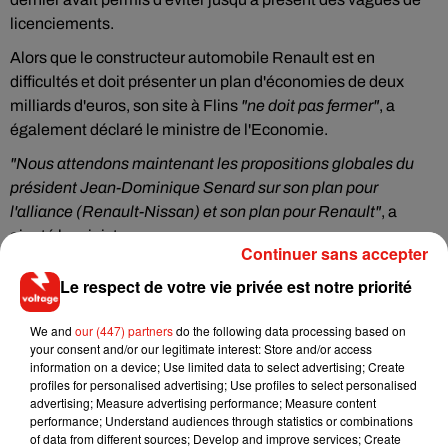
licenciements.
Alors que le constructeur automobile Renault est en
difficultés et doit présenter un plan d'économies de deux
milliards d'euros, son site à Flins
"ne doit pas fermer"
, a
également déclaré le ministre de l'Economie.
"Nous attendons maintenant les propositions globales du
président Jean-Dominique Senard sur son plan pour
l'alliance (Renault-Nissan) et son plan pour Renault"
, a
ajouté le ministre.
Continuer sans accepter
Le respect de votre vie privée est notre priorité
We and
our (447) partners
do the following data processing based on
Musique
your consent and/or our legitimate interest: Store and/or access
information on a device; Use limited data to select advertising; Create
profiles for personalised advertising; Use profiles to select personalised
advertising; Measure advertising performance; Measure content
Il y a 10 ans, DJ Snake changeait de
performance; Understand audiences through statistics or combinations
dimension avec son premier...
of data from different sources; Develop and improve services; Create
6 août 2026