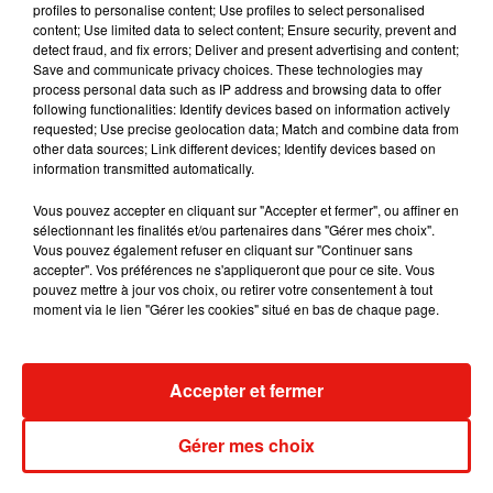
profiles to personalise content; Use profiles to select personalised
content; Use limited data to select content; Ensure security, prevent and
detect fraud, and fix errors; Deliver and present advertising and content;
Save and communicate privacy choices. These technologies may
process personal data such as IP address and browsing data to offer
Fred again.. et Latin Mafia dévoilent enfin
following functionalities: Identify devices based on information actively
leur mixtape créée en...
requested; Use precise geolocation data; Match and combine data from
3 août 2026
other data sources; Link different devices; Identify devices based on
information transmitted automatically.
Vous pouvez accepter en cliquant sur "Accepter et fermer", ou affiner en
sélectionnant les finalités et/ou partenaires dans "Gérer mes choix".
Swedish House Mafia et Lykke Li
Vous pouvez également refuser en cliquant sur "Continuer sans
dévoilent « Happiness Is So Sad »
accepter". Vos préférences ne s'appliqueront que pour ce site. Vous
31 juillet 2026
pouvez mettre à jour vos choix, ou retirer votre consentement à tout
moment via le lien "Gérer les cookies" situé en bas de chaque page.
Accepter et fermer
David Guetta et Carl Cox signent un B2B
historique à Ibiza
31 juillet 2026
Gérer mes choix