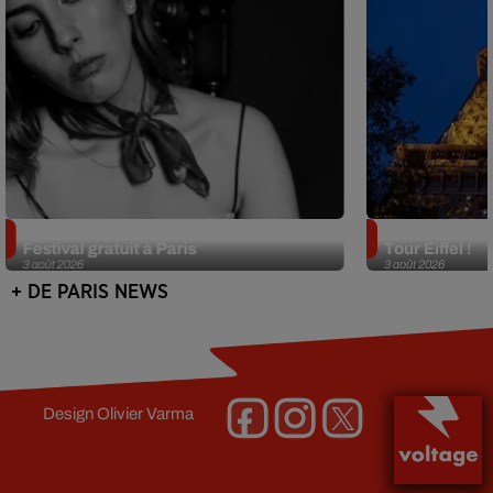
Netflix lance un immense Book
Des DJ sets au
Festival gratuit à Paris
Tour Eiffel !
3 août 2026
3 août 2026
+ DE PARIS NEWS
Design
Olivier Varma