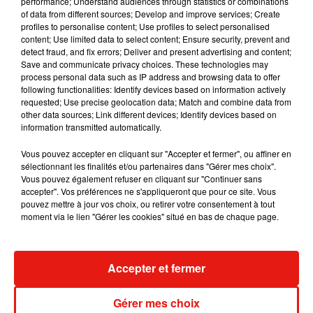
performance; Understand audiences through statistics or combinations
RÜFÜS DU SOL annonce un nouvel
of data from different sources; Develop and improve services; Create
album après sa tournée mondiale
profiles to personalise content; Use profiles to select personalised
7 août 2026
content; Use limited data to select content; Ensure security, prevent and
detect fraud, and fix errors; Deliver and present advertising and content;
Save and communicate privacy choices. These technologies may
process personal data such as IP address and browsing data to offer
following functionalities: Identify devices based on information actively
requested; Use precise geolocation data; Match and combine data from
Angèle et Amélie Lens dévoilent leur
other data sources; Link different devices; Identify devices based on
collaboration tant attendue
information transmitted automatically.
7 août 2026
Vous pouvez accepter en cliquant sur "Accepter et fermer", ou affiner en
sélectionnant les finalités et/ou partenaires dans "Gérer mes choix".
Vous pouvez également refuser en cliquant sur "Continuer sans
accepter". Vos préférences ne s'appliqueront que pour ce site. Vous
Il y a 10 ans, DJ Snake changeait de
pouvez mettre à jour vos choix, ou retirer votre consentement à tout
dimension avec son premier...
moment via le lien "Gérer les cookies" situé en bas de chaque page.
6 août 2026
Accepter et fermer
Fred again.. et Latin Mafia dévoilent enfin
Gérer mes choix
leur mixtape créée en...
3 août 2026