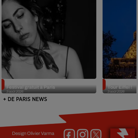
Netflix lance un immense Book
Des DJ sets au
Festival gratuit à Paris
Tour Eiffel !
3 août 2026
3 août 2026
+ DE PARIS NEWS
Design
Olivier Varma