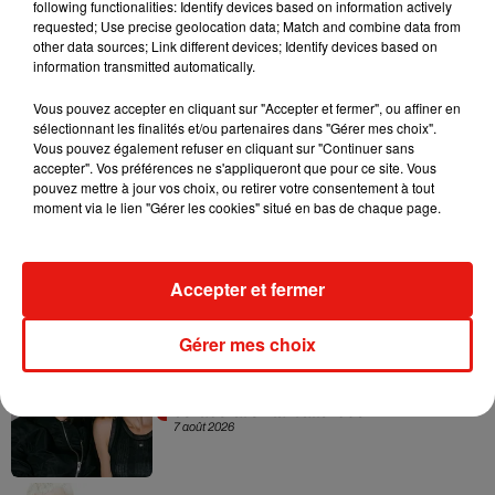
following functionalities: Identify devices based on information actively
requested; Use precise geolocation data; Match and combine data from
other data sources; Link different devices; Identify devices based on
information transmitted automatically.
Vous pouvez accepter en cliquant sur "Accepter et fermer", ou affiner en
sélectionnant les finalités et/ou partenaires dans "Gérer mes choix".
Vous pouvez également refuser en cliquant sur "Continuer sans
Musique
accepter". Vos préférences ne s'appliqueront que pour ce site. Vous
pouvez mettre à jour vos choix, ou retirer votre consentement à tout
moment via le lien "Gérer les cookies" situé en bas de chaque page.
RÜFÜS DU SOL annonce un nouvel
album après sa tournée mondiale
7 août 2026
Accepter et fermer
Gérer mes choix
Angèle et Amélie Lens dévoilent leur
collaboration tant attendue
7 août 2026