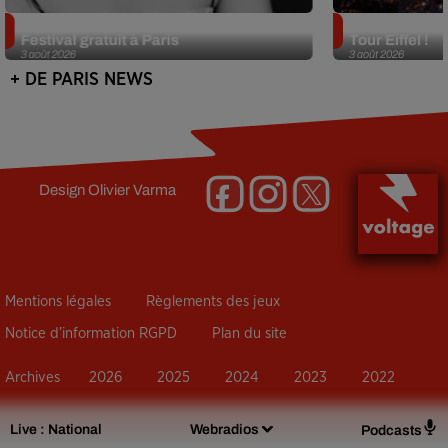
Netflix lance un immense Book
Des DJ sets au
Festival gratuit à Paris
Tour Eiffel !
3 août 2026
3 août 2026
+ DE PARIS NEWS
Design
Olivier Varma
Mentions légales
Règlements des jeux
Notice d’information RGPD
Plan du site
Archives
2026
2025
2024
2023
2022
Live :
National
Webradios
Podcasts