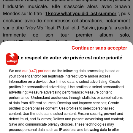
l’industrie musicale.
Elle s’associe alors avec Shawn
Mendes sur le titre ‘’
I
know
what
you
did
last
summer
’’, puis
enchaîne avec de nombreuses collaborations, notamment
sur le titre ‘’
Hey Ma
’’
feat
.
Pitbull et J. Balvin
, jusqu’à la sortie
imminente de son tour premier album solo,
intitulé
The
Hurting
.
The
Healing
.
The
Loving
.
Nous réserve-
Continuer sans accepter
t-elle prochainement un duo avec son idole, Justin
Bieber
?
Le respect de votre vie privée est notre priorité
We and
our (447) partners
do the following data processing based on
your consent and/or our legitimate interest: Store and/or access
information on a device; Use limited data to select advertising; Create
profiles for personalised advertising; Use profiles to select personalised
advertising; Measure advertising performance; Measure content
performance; Understand audiences through statistics or combinations
of data from different sources; Develop and improve services; Create
profiles to personalise content; Use profiles to select personalised
content; Use limited data to select content; Ensure security, prevent and
detect fraud, and fix errors; Deliver and present advertising and content;
Save and communicate privacy choices. These technologies may
process personal data such as IP address and browsing data to offer