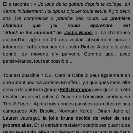
Elle raconte :
«
Je joue de la guitare depuis le collège, en
4ème.
Initialement, j’ai appris à jouer toute seule.
Il y a deux
ans, j’ai commencé à prendre des cours.
La première
chanson que j’ai voulu apprendre est
‘’
Stuck
in
the
moment’’ de
Justin
Bieber
».
La chanteuse
aujourd’hui âgée de 20 ans voulait absolument pouvoir
interpréter cette chanson de Justin
Bieber
.
Alors, elle s’est
donné les moyens d’y parvenir.
Comme quoi, avec
persévérance, tout est possible…
Tout est possible ?
Oui.
Camila
Cabello
peut également en
dire autant pour sa carrière.
En effet, il y a quelques mois, elle
décide de quitter le groupe
Fifth
Harmony
avec qui elle a été
révélée au grand public à l’issue de l’émission américaine
The X Factor
.
Après trois années passées aux côtés de ses
camarades Ally
Brooke
,
Normani
Kordei
, Dinah Jane et
Lauren
Jauregui
,
la jolie brune décide de voler de ses
propres ailes
.
Et si certains restaient sceptiques quant à sa
réussite en solo, elle a rapidement su imposer son style dans